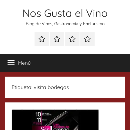
Saltar
Nos Gusta el Vino
al
contenido
Blog de Vinos, Gastronomía y Enoturismo
Especial
Enoturismo
Ranking
Contacto
Gin
y
Vinos
Tonics
Gastronomía
Menú
Etiqueta:
visita bodegas