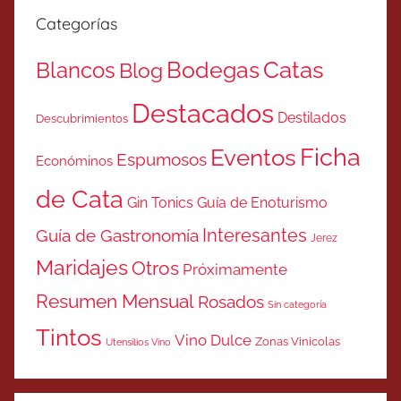
Categorías
Catas
Bodegas
Blancos
Blog
Destacados
Destilados
Descubrimientos
Ficha
Eventos
Espumosos
Económinos
de Cata
Gin Tonics
Guía de Enoturismo
Interesantes
Guía de Gastronomía
Jerez
Maridajes
Otros
Próximamente
Resumen Mensual
Rosados
Sin categoría
Tintos
Vino Dulce
Zonas Vinicolas
Utensilios Vino