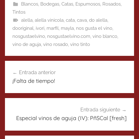
Blancos
,
Bodegas
,
Catas
,
Espumosos
,
Rosados
,
Tintos
alella
,
alella vinicola
,
cata
,
cava
,
do alella
,
dooriginal
,
ivori
,
marfil
,
mayla
,
nos gusta el vino
,
nosgustaelvino
,
nosgustaelvino.com
,
vino blanco
,
vino de aguja
,
vino rosado
,
vino tinto
Navegación
Entrada anterior
de
¡Falta de tiempo!
entradas
Entrada siguiente
Especial vinos de aguja (IV): PñSCal [fresh]