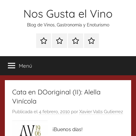
Saltar
Nos Gusta el Vino
al
contenido
Blog de Vinos, Gastronomía y Enoturismo
Especial
Enoturismo
Ranking
Contacto
Gin
y
Vinos
Tonics
Gastronomía
Menú
Cata en DOoriginal (II): Alella
Vinícola
Publicada el
4 febrero, 2010
por
Xavier Valls Gutierrez
¡Buenos días!