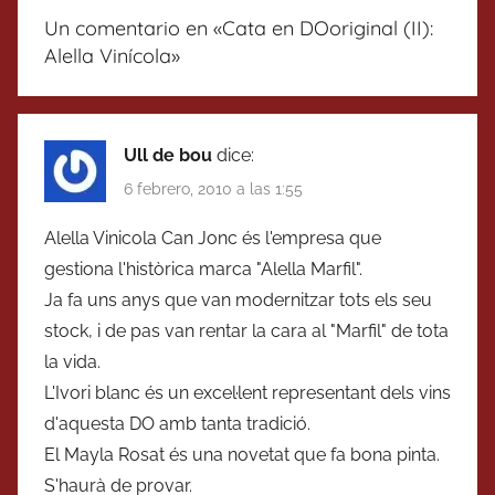
Un comentario en «
Cata en DOoriginal (II):
Alella Vinícola
»
Ull de bou
dice:
6 febrero, 2010 a las 1:55
Alella Vinicola Can Jonc és l'empresa que
gestiona l'històrica marca "Alella Marfil".
Ja fa uns anys que van modernitzar tots els seu
stock, i de pas van rentar la cara al "Marfil" de tota
la vida.
L'Ivori blanc és un excel·lent representant dels vins
d'aquesta DO amb tanta tradició.
El Mayla Rosat és una novetat que fa bona pinta.
S'haurà de provar.