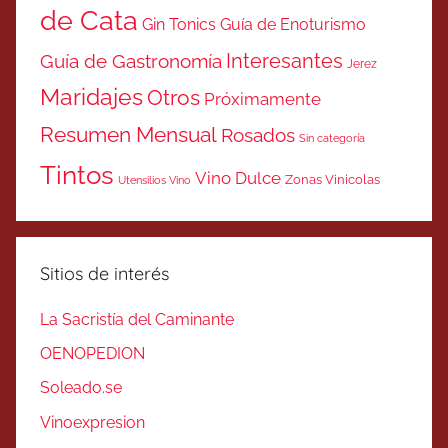
de Cata
Gin Tonics
Guía de Enoturismo
Interesantes
Guía de Gastronomía
Jerez
Maridajes
Otros
Próximamente
Resumen Mensual
Rosados
Sin categoría
Tintos
Vino Dulce
Zonas Vinicolas
Utensilios Vino
Sitios de interés
La Sacristía del Caminante
OENOPEDION
Soleado.se
Vinoexpresion