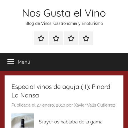
Saltar
Nos Gusta el Vino
al
contenido
Blog de Vinos, Gastronomía y Enoturismo
Especial
Enoturismo
Ranking
Contacto
Gin
y
Vinos
Tonics
Gastronomía
Menú
Especial vinos de aguja (II): Pinord
La Nansa
Publicada el
27 enero, 2010
por
Xavier Valls Gutierrez
Si ayer os hablaba de la gama