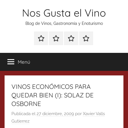
Saltar
Nos Gusta el Vino
al
contenido
Blog de Vinos, Gastronomía y Enoturismo
Especial
Enoturismo
Ranking
Contacto
Gin
y
Vinos
Tonics
Gastronomía
Menú
VINOS ECONÓMICOS PARA
QUEDAR BIEN (I): SOLAZ DE
OSBORNE
Publicada el
27 diciembre, 2009
por
Xavier Valls
Gutierrez