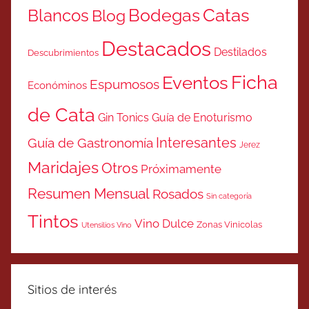
Catas
Bodegas
Blancos
Blog
Destacados
Destilados
Descubrimientos
Ficha
Eventos
Espumosos
Económinos
de Cata
Gin Tonics
Guía de Enoturismo
Interesantes
Guía de Gastronomía
Jerez
Maridajes
Otros
Próximamente
Resumen Mensual
Rosados
Sin categoría
Tintos
Vino Dulce
Zonas Vinicolas
Utensilios Vino
Sitios de interés