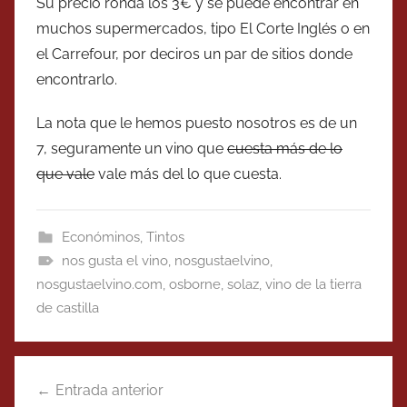
Su precio ronda los 3€ y se puede encontrar en
muchos supermercados, tipo El Corte Inglés o en
el Carrefour, por deciros un par de sitios donde
encontrarlo.
La nota que le hemos puesto nosotros es de un
7, seguramente un vino que
cuesta más de lo
que vale
vale más del lo que cuesta.
Económinos
,
Tintos
nos gusta el vino
,
nosgustaelvino
,
nosgustaelvino.com
,
osborne
,
solaz
,
vino de la tierra
de castilla
Navegación
Entrada anterior
de