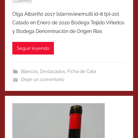
Gutierrez
Olga Albariño 2017 [starreviewmulti id=8 tpl=20]
Catado en Enero de 2020 Bodega Teijido Viñedos
y Bodega Denominación de Origen Rías
Seguir leyendo
Blancos
,
Destacados
,
Ficha de Cata
Dejar un comentario