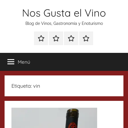
Saltar
Nos Gusta el Vino
al
contenido
Blog de Vinos, Gastronomía y Enoturismo
Especial
Enoturismo
Ranking
Contacto
Gin
y
Vinos
Tonics
Gastronomía
Menú
Etiqueta:
vin