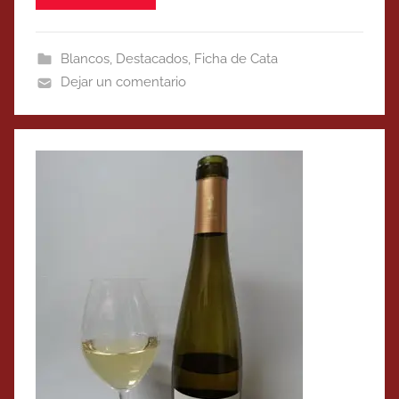
Blancos
,
Destacados
,
Ficha de Cata
Dejar un comentario