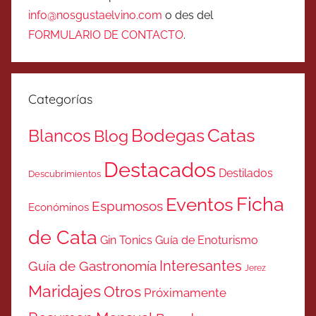
info@nosgustaelvino.com
o des del
FORMULARIO DE CONTACTO
.
Categorías
Catas
Bodegas
Blancos
Blog
Destacados
Destilados
Descubrimientos
Ficha
Eventos
Espumosos
Económinos
de Cata
Gin Tonics
Guía de Enoturismo
Interesantes
Guía de Gastronomía
Jerez
Maridajes
Otros
Próximamente