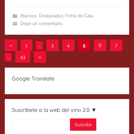
Blancos
,
Destacados
,
Ficha de Cata
Dejar un comentario
Paginación
Entradas
«
1
…
3
4
5
6
7
anteriores
de
Entradas
…
43
»
entradas
siguientes
Google Translate
Suscríbete a la web del vino 2.0 ▼