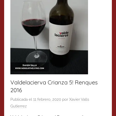
Valdelacierva Crianza 5! Renques
2016
Publicada el
11 febrero, 2020
por
Xavier Valls
Gutierrez