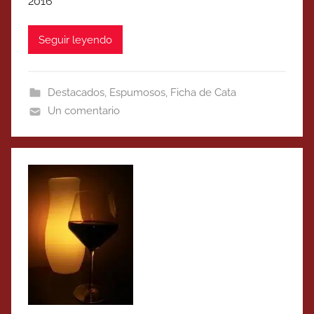
2016
Seguir leyendo
Destacados
,
Espumosos
,
Ficha de Cata
Un comentario