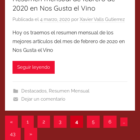
2020 en Nos Gusta el Vino
Publicada el
4 marzo, 2020
por
Xavier Valls Gutierrez
Hoy os traemos el resumen mensual de los
mejores artículos del mes de febrero de 2020 en
Nos Gusta el Vino
Seguir leyendo
Destacados
,
Resumen Mensual
Dejar un comentario
Paginación
Entradas
«
1
2
3
4
5
6
…
anteriores
de
Entradas
43
»