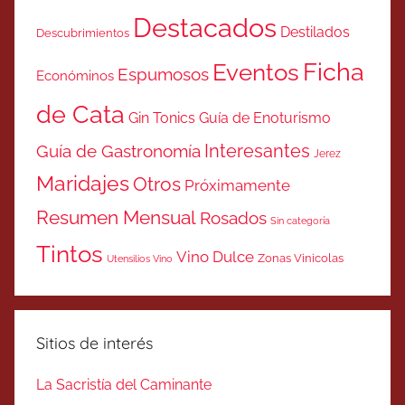
Destacados
Destilados
Descubrimientos
Ficha
Eventos
Espumosos
Económinos
de Cata
Gin Tonics
Guía de Enoturismo
Interesantes
Guía de Gastronomía
Jerez
Maridajes
Otros
Próximamente
Resumen Mensual
Rosados
Sin categoría
Tintos
Vino Dulce
Zonas Vinicolas
Utensilios Vino
Sitios de interés
La Sacristía del Caminante