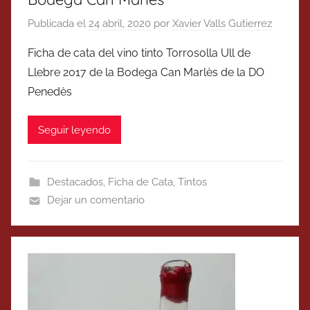
Publicada el
24 abril, 2020
por
Xavier Valls Gutierrez
Ficha de cata del vino tinto Torrosolla Ull de
Llebre 2017 de la Bodega Can Marlès de la DO
Penedès
Seguir leyendo
Destacados
,
Ficha de Cata
,
Tintos
Dejar un comentario