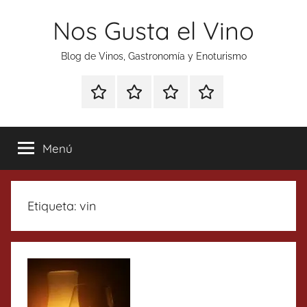
Saltar
Nos Gusta el Vino
al
contenido
Blog de Vinos, Gastronomía y Enoturismo
Especial
Enoturismo
Ranking
Contacto
Gin
y
Vinos
Tonics
Gastronomía
Menú
Etiqueta:
vin