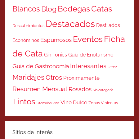
Catas
Bodegas
Blancos
Blog
Destacados
Destilados
Descubrimientos
Ficha
Eventos
Espumosos
Económinos
de Cata
Gin Tonics
Guía de Enoturismo
Interesantes
Guía de Gastronomía
Jerez
Maridajes
Otros
Próximamente
Resumen Mensual
Rosados
Sin categoría
Tintos
Vino Dulce
Zonas Vinicolas
Utensilios Vino
Sitios de interés