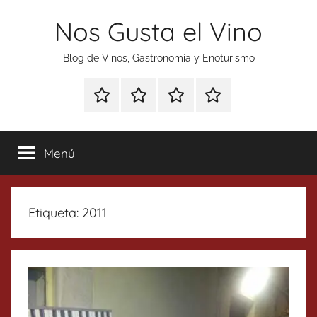
Saltar
Nos Gusta el Vino
al
contenido
Blog de Vinos, Gastronomía y Enoturismo
Especial
Enoturismo
Ranking
Contacto
Gin
y
Vinos
Tonics
Gastronomía
Menú
Etiqueta:
2011