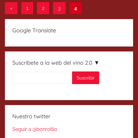
Paginación
Entradas
«
1
2
3
4
anteriores
de
entradas
Google Translate
Suscríbete a la web del vino 2.0 ▼
Nuestro twitter
Seguir a @bonrotllo