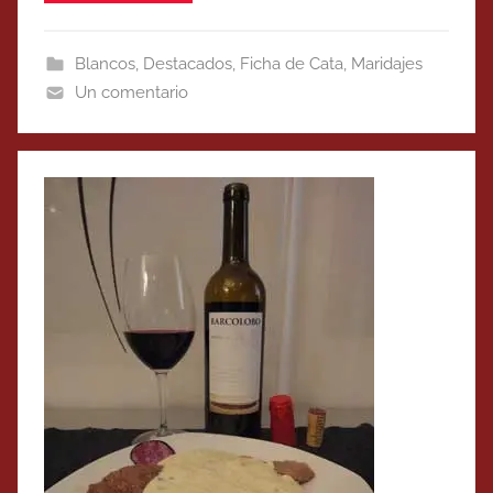
Blancos
,
Destacados
,
Ficha de Cata
,
Maridajes
Un comentario