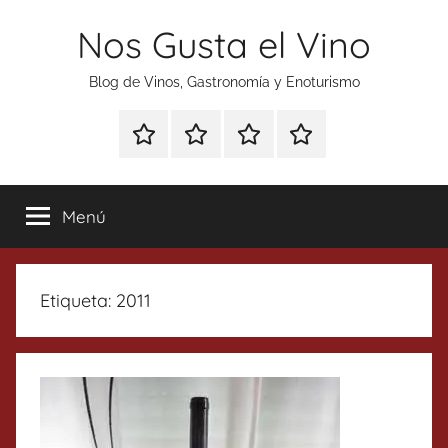
Saltar
Nos Gusta el Vino
al
contenido
Blog de Vinos, Gastronomía y Enoturismo
Especial
Enoturismo
Ranking
Contacto
Gin
y
Vinos
Tonics
Gastronomía
Menú
Etiqueta:
2011