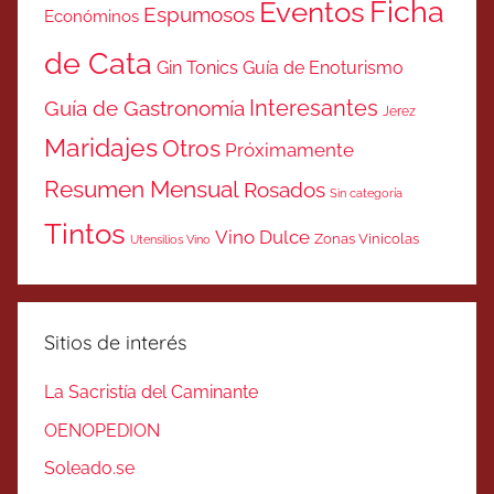
Ficha
Eventos
Espumosos
Económinos
de Cata
Gin Tonics
Guía de Enoturismo
Interesantes
Guía de Gastronomía
Jerez
Maridajes
Otros
Próximamente
Resumen Mensual
Rosados
Sin categoría
Tintos
Vino Dulce
Zonas Vinicolas
Utensilios Vino
Sitios de interés
La Sacristía del Caminante
OENOPEDION
Soleado.se