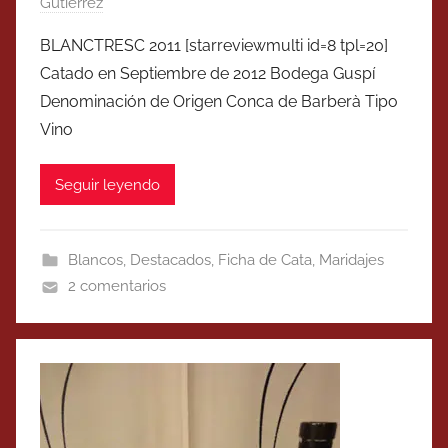
Gutierrez
BLANCTRESC 2011 [starreviewmulti id=8 tpl=20]
Catado en Septiembre de 2012 Bodega Guspí
Denominación de Origen Conca de Barberà Tipo
Vino
Seguir leyendo
Blancos
,
Destacados
,
Ficha de Cata
,
Maridajes
2 comentarios