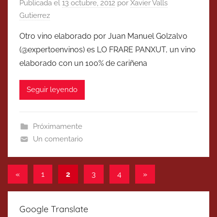
Publicada el
13 octubre, 2012
por
Xavier Valls
Gutierrez
Otro vino elaborado por Juan Manuel Golzalvo
(@expertoenvinos) es LO FRARE PANXUT, un vino
elaborado con un 100% de cariñena
Seguir leyendo
Próximamente
Un comentario
Paginación
Entradas
Entradas
«
1
2
3
4
»
anteriores
siguientes
de
entradas
Google Translate