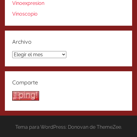
Vinoexpresion
Vinoscopio
Archivo
Archivo
Comparte
Tema para WordPress: Donovan de ThemeZee.