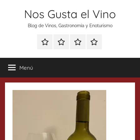
Saltar
Nos Gusta el Vino
al
contenido
Blog de Vinos, Gastronomía y Enoturismo
Especial
Enoturismo
Ranking
Contacto
Gin
y
Vinos
Tonics
Gastronomía
Menú