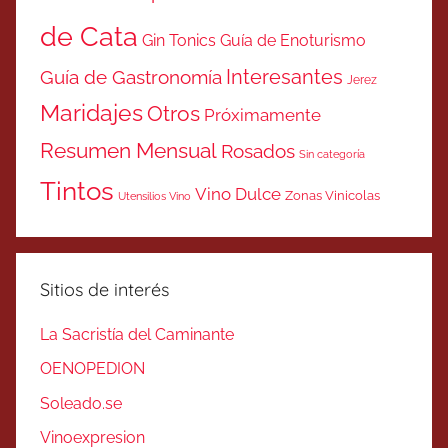
de Cata
Gin Tonics
Guía de Enoturismo
Interesantes
Guía de Gastronomía
Jerez
Maridajes
Otros
Próximamente
Resumen Mensual
Rosados
Sin categoría
Tintos
Vino Dulce
Zonas Vinicolas
Utensilios Vino
Sitios de interés
La Sacristía del Caminante
OENOPEDION
Soleado.se
Vinoexpresion