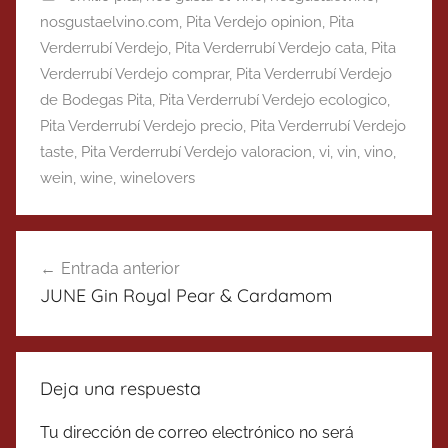
nosgustaelvino.com
,
Pita Verdejo opinion
,
Pita
Verderrubí Verdejo
,
Pita Verderrubí Verdejo cata
,
Pita
Verderrubí Verdejo comprar
,
Pita Verderrubí Verdejo
de Bodegas Pita
,
Pita Verderrubí Verdejo ecologico
,
Pita Verderrubí Verdejo precio
,
Pita Verderrubí Verdejo
taste
,
Pita Verderrubí Verdejo valoracion
,
vi
,
vin
,
vino
,
wein
,
wine
,
winelovers
Navegación
Entrada anterior
de
JUNE Gin Royal Pear & Cardamom
entradas
Deja una respuesta
Tu dirección de correo electrónico no será