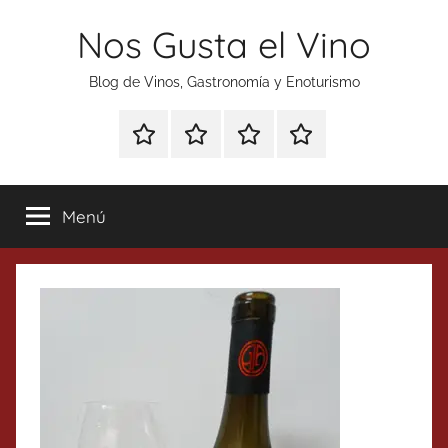
Saltar
Nos Gusta el Vino
al
contenido
Blog de Vinos, Gastronomía y Enoturismo
Especial
Enoturismo
Ranking
Contacto
Gin
y
Vinos
Tonics
Gastronomía
Menú