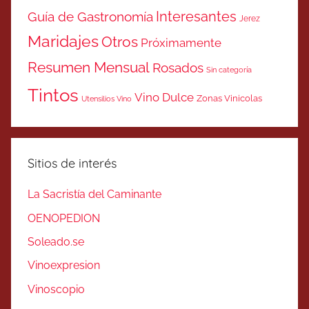
Interesantes
Guía de Gastronomía
Jerez
Maridajes
Otros
Próximamente
Resumen Mensual
Rosados
Sin categoría
Tintos
Vino Dulce
Zonas Vinicolas
Utensilios Vino
Sitios de interés
La Sacristía del Caminante
OENOPEDION
Soleado.se
Vinoexpresion
Vinoscopio