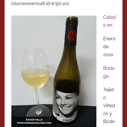
[starreviewmulti id=8 tpl=20]
Catad
o en
Enero
de
2020
Bode
ga
Teijid
o
Viñed
os y
Bode