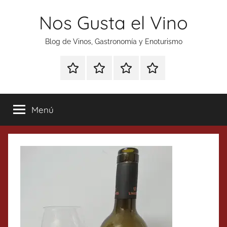
Saltar
Nos Gusta el Vino
al
contenido
Blog de Vinos, Gastronomía y Enoturismo
Especial
Enoturismo
Ranking
Contacto
Gin
y
Vinos
Tonics
Gastronomía
Menú