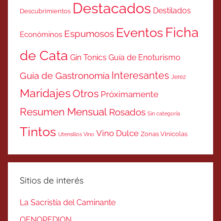
Destacados
Destilados
Descubrimientos
Ficha
Eventos
Espumosos
Económinos
de Cata
Gin Tonics
Guía de Enoturismo
Interesantes
Guía de Gastronomía
Jerez
Maridajes
Otros
Próximamente
Resumen Mensual
Rosados
Sin categoría
Tintos
Vino Dulce
Zonas Vinicolas
Utensilios Vino
Sitios de interés
La Sacristía del Caminante
OENOPEDION