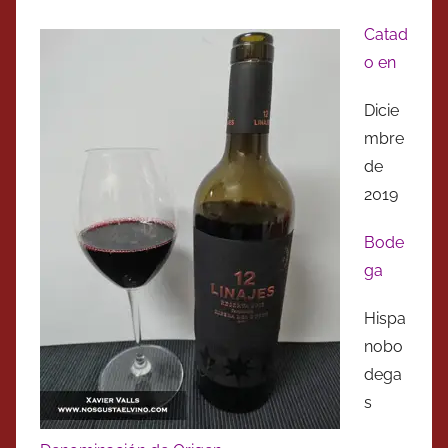
Catad
o en
Dicie
mbre
de
2019
Bode
ga
Hispa
nobo
dega
s