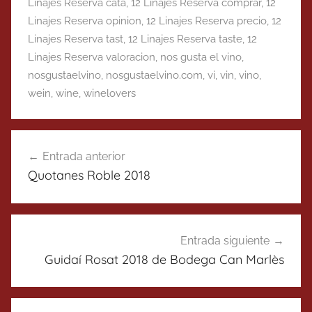
Linajes Reserva cata
,
12 Linajes Reserva comprar
,
12
Linajes Reserva opinion
,
12 Linajes Reserva precio
,
12
Linajes Reserva tast
,
12 Linajes Reserva taste
,
12
Linajes Reserva valoracion
,
nos gusta el vino
,
nosgustaelvino
,
nosgustaelvino.com
,
vi
,
vin
,
vino
,
wein
,
wine
,
winelovers
Navegación
Entrada anterior
de
Quotanes Roble 2018
entradas
Entrada siguiente
Guidaí Rosat 2018 de Bodega Can Marlès