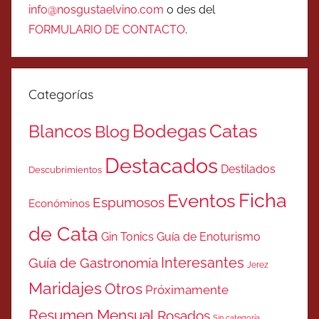
info@nosgustaelvino.com
o des del
FORMULARIO DE CONTACTO
.
Categorías
Catas
Bodegas
Blancos
Blog
Destacados
Destilados
Descubrimientos
Ficha
Eventos
Espumosos
Económinos
de Cata
Gin Tonics
Guía de Enoturismo
Interesantes
Guía de Gastronomía
Jerez
Maridajes
Otros
Próximamente
Resumen Mensual
Rosados
Sin categoría