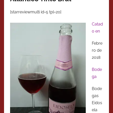
[starreviewmulti id=5 tpl=20]
Catad
o en
Febre
ro de
2018
Bode
ga
Bode
gas
Eidos
ela