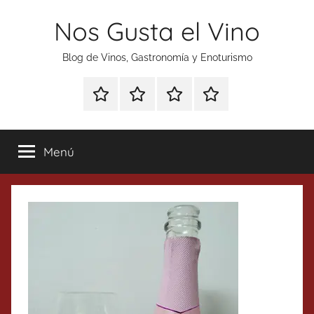
Saltar
Nos Gusta el Vino
al
contenido
Blog de Vinos, Gastronomía y Enoturismo
Especial
Enoturismo
Ranking
Contacto
Gin
y
Vinos
Tonics
Gastronomía
Menú