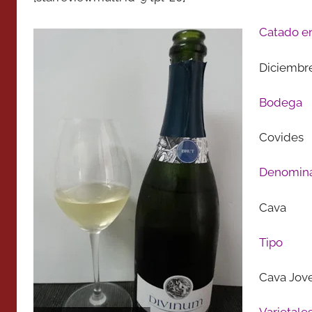
Catado e
Diciembr
Bodega
Covides
Denomina
Cava
Tipo
Cava Jov