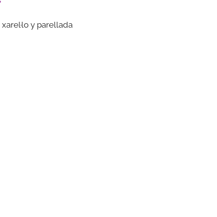
s
xarel·lo y parellada