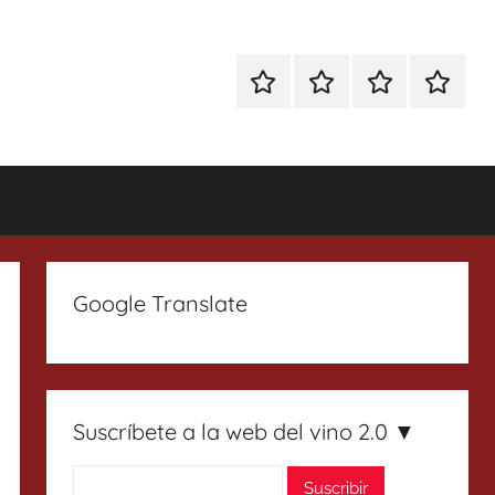
Especial
Enoturismo
Ranking
Contact
Gin
y
Vinos
Tonics
Gastronomía
Google Translate
Suscríbete a la web del vino 2.0 ▼