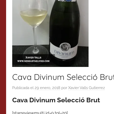
Cava Divinum Selecció Bru
Publicada el
29 enero, 2018
por
Xavier Valls Gutierrez
Cava Divinum Selecció Brut
[starreviewmulti id=9 tpl=20]