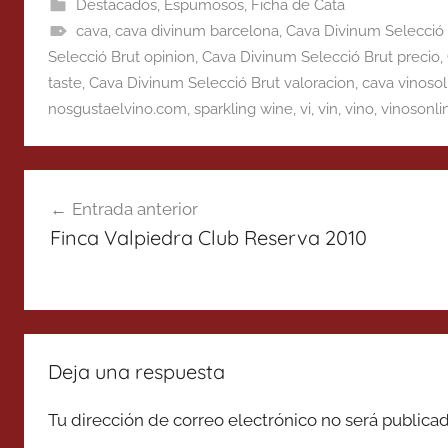
Destacados
,
Espumosos
,
Ficha de Cata
cava
,
cava divinum barcelona
,
Cava Divinum Selecció 
Selecció Brut opinion
,
Cava Divinum Selecció Brut precio
,
taste
,
Cava Divinum Selecció Brut valoracion
,
cava vinosol
nosgustaelvino.com
,
sparkling wine
,
vi
,
vin
,
vino
,
vinosonli
Navegación
Entrada anterior
de
Finca Valpiedra Club Reserva 2010
entradas
Deja una respuesta
Tu dirección de correo electrónico no será publicad