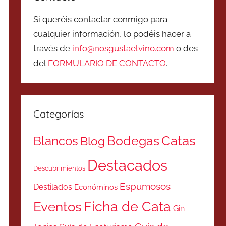
Si queréis contactar conmigo para
cualquier información, lo podéis hacer a
través de
info@nosgustaelvino.com
o des
del
FORMULARIO DE CONTACTO
.
Categorías
Catas
Bodegas
Blancos
Blog
Destacados
Descubrimientos
Espumosos
Destilados
Económinos
Ficha de Cata
Eventos
Gin