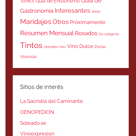
Guía de
Tonics
Guía de Enoturismo
Interesantes
Gastronomía
Jerez
Maridajes
Otros
Próximamente
Resumen Mensual
Rosados
Sin categoría
Tintos
Vino Dulce
Zonas
Utensilios Vino
Vinicolas
Sitios de interés
La Sacristía del Caminante
OENOPEDION
Soleado.se
Vinoexpresion