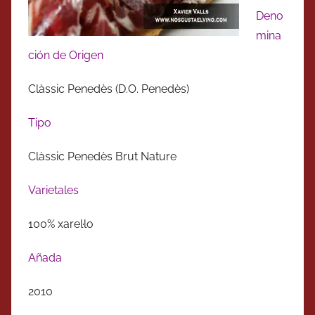
Deno
mina
ción de Origen
Clàssic Penedès (D.O. Penedès)
Tipo
Clàssic Penedès Brut Nature
Varietales
100% xarel·lo
Añada
2010