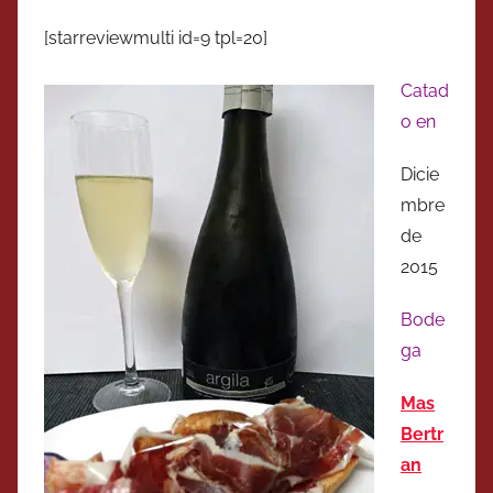
[starreviewmulti id=9 tpl=20]
Catad
o en
Dicie
mbre
de
2015
Bode
ga
Mas
Bertr
an