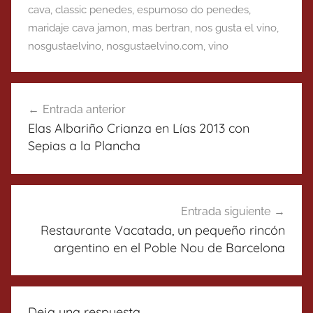
cava
,
classic penedes
,
espumoso do penedes
,
maridaje cava jamon
,
mas bertran
,
nos gusta el vino
,
nosgustaelvino
,
nosgustaelvino.com
,
vino
Navegación
Entrada anterior
de
Elas Albariño Crianza en Lías 2013 con
entradas
Sepias a la Plancha
Entrada siguiente
Restaurante Vacatada, un pequeño rincón
argentino en el Poble Nou de Barcelona
Deja una respuesta