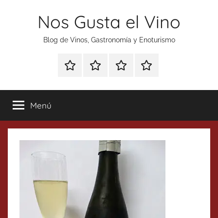
Saltar
Nos Gusta el Vino
al
contenido
Blog de Vinos, Gastronomía y Enoturismo
Especial
Enoturismo
Ranking
Contacto
Gin
y
Vinos
Tonics
Gastronomía
Menú