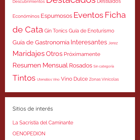
Destilados
Descubrimientos
Ficha
Eventos
Espumosos
Económinos
de Cata
Gin Tonics
Guía de Enoturismo
Interesantes
Guía de Gastronomía
Jerez
Maridajes
Otros
Próximamente
Resumen Mensual
Rosados
Sin categoría
Tintos
Vino Dulce
Zonas Vinicolas
Utensilios Vino
Sitios de interés
La Sacristía del Caminante
OENOPEDION