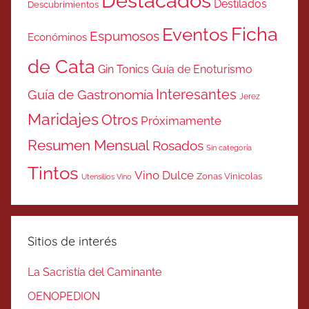
Destacados
Destilados
Descubrimientos
Ficha
Eventos
Espumosos
Económinos
de Cata
Gin Tonics
Guía de Enoturismo
Interesantes
Guía de Gastronomía
Jerez
Maridajes
Otros
Próximamente
Resumen Mensual
Rosados
Sin categoría
Tintos
Vino Dulce
Zonas Vinicolas
Utensilios Vino
Sitios de interés
La Sacristía del Caminante
OENOPEDION