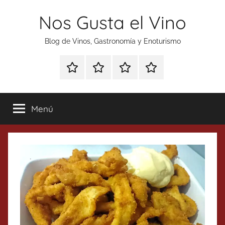
Saltar
Nos Gusta el Vino
al
contenido
Blog de Vinos, Gastronomía y Enoturismo
Especial
Enoturismo
Ranking
Contacto
Gin
y
Vinos
Tonics
Gastronomía
Menú