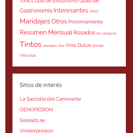
Guía de
Tonics
Guía de Enoturismo
Interesantes
Gastronomía
Jerez
Maridajes
Otros
Próximamente
Resumen Mensual
Rosados
Sin categoría
Tintos
Vino Dulce
Zonas
Utensilios Vino
Vinicolas
Sitios de interés
La Sacristía del Caminante
OENOPEDION
Soleado.se
Vinoexpresion