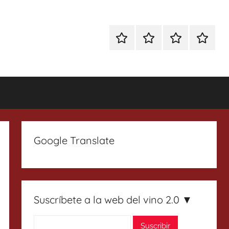
Especial
Enoturismo
Ranking
Contact
Gin
y
Vinos
Tonics
Gastronomía
Google Translate
Suscríbete a la web del vino 2.0 ▼