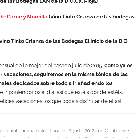
de las Bodegas LAN de la D.O.Ca. Rioja)
de Carne y Morcilla
(Vino Tinto Crianza de las bodegas
Vino Tinto Crianza de las Bodegas El Inicio de la D.O.
nsual de lo mejor del pasado julio de 2015,
como ya os
r vacaciones, seguiremos en la misma tónica de las
nales dedicados sobre todo a ir añadiendo los
e ir poniéndonos al día, así que estéis donde estéis,
elices vacaciones los que podáis disfrutar de ellas!!
petritxol
,
l'ànima bistro
,
Luna de Agosto 2012 con Calabacines