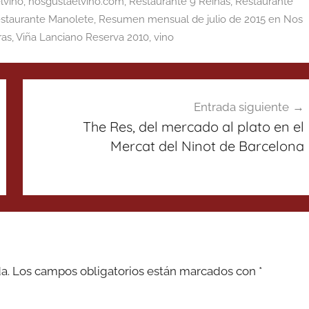
lvino
,
nosgustaelvino.com
,
Restaurante 9 Reinas
,
Restaurante
staurante Manolete
,
Resumen mensual de julio de 2015 en Nos
ras
,
Viña Lanciano Reserva 2010
,
vino
Entrada siguiente
The Res, del mercado al plato en el
Mercat del Ninot de Barcelona
a.
Los campos obligatorios están marcados con
*