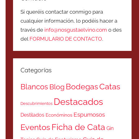
Si queréis contactar conmigo para
cualquier información, lo podéis hacer a
través de
info@nosgustaelvino.com
o des
del
FORMULARIO DE CONTACTO
.
Categorías
Catas
Bodegas
Blancos
Blog
Destacados
Descubrimientos
Espumosos
Destilados
Económinos
Ficha de Cata
Eventos
Gin