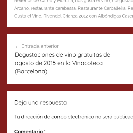
Rellenos de Carne y Morcilla
,
nos gusta el vino
,
nosgustae
Arcano
,
restaurante carabassa
,
Restaurante Carballeira
,
Re
Gusta el Vino
,
Rivendel Crianza 2012 con Albóndigas Case
Navegación
Entrada anterior
de
Degustaciones de vino gratuitas de
entradas
agosto de 2015 en la Vinacoteca
(Barcelona)
Deja una respuesta
Tu dirección de correo electrónico no será publicad
Comentario
*