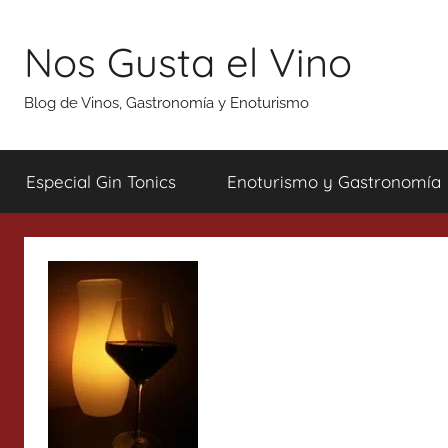
Saltar
al
Nos Gusta el Vino
contenido
Blog de Vinos, Gastronomía y Enoturismo
Especial Gin Tonics
Enoturismo y Gastronomía