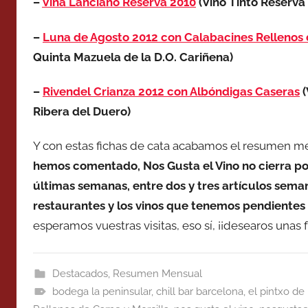
–
Viña Lanciano Reserva 2010
(Vino Tinto Reserva 
–
Luna de Agosto 2012 con Calabacines Rellenos 
Quinta Mazuela de la D.O. Cariñena)
–
Rivendel Crianza 2012 con Albóndigas Caseras
(
Ribera del Duero)
Y con estas fichas de cata acabamos el resumen me
hemos comentado, Nos Gusta el Vino no cierra po
últimas semanas, entre dos y tres artículos sema
restaurantes y los vinos que tenemos pendientes
esperamos vuestras visitas, eso sí, ¡¡desearos unas f
Destacados
,
Resumen Mensual
bodega la peninsular
,
chill bar barcelona
,
el pintxo de 