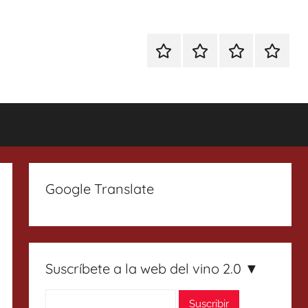
Especial
Enoturismo
Ranking
Contact
Gin
y
Vinos
Tonics
Gastronomía
Google Translate
Suscríbete a la web del vino 2.0 ▼