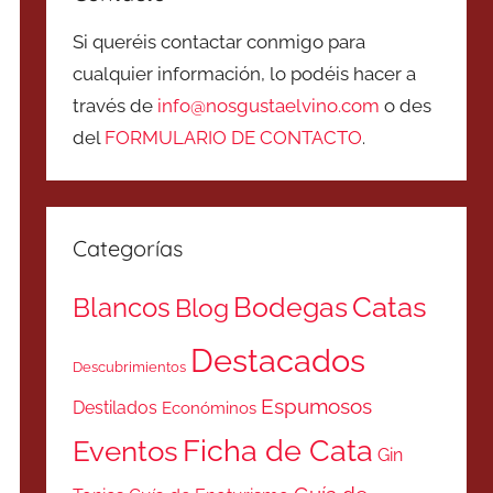
Si queréis contactar conmigo para
cualquier información, lo podéis hacer a
través de
info@nosgustaelvino.com
o des
del
FORMULARIO DE CONTACTO
.
Categorías
Catas
Bodegas
Blancos
Blog
Destacados
Descubrimientos
Espumosos
Destilados
Económinos
Ficha de Cata
Eventos
Gin