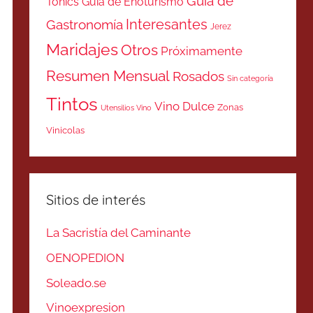
Guía de
Tonics
Guía de Enoturismo
Interesantes
Gastronomía
Jerez
Maridajes
Otros
Próximamente
Resumen Mensual
Rosados
Sin categoría
Tintos
Vino Dulce
Zonas
Utensilios Vino
Vinicolas
Sitios de interés
La Sacristía del Caminante
OENOPEDION
Soleado.se
Vinoexpresion