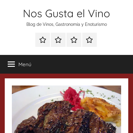
Saltar
Nos Gusta el Vino
al
contenido
Blog de Vinos, Gastronomía y Enoturismo
Especial
Enoturismo
Ranking
Contacto
Gin
y
Vinos
Tonics
Gastronomía
Menú