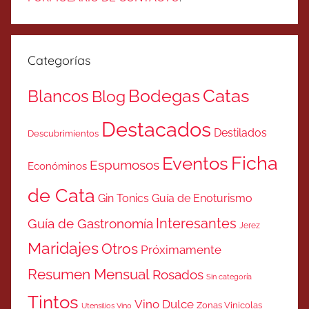
Categorías
Catas
Bodegas
Blancos
Blog
Destacados
Destilados
Descubrimientos
Ficha
Eventos
Espumosos
Económinos
de Cata
Gin Tonics
Guía de Enoturismo
Interesantes
Guía de Gastronomía
Jerez
Maridajes
Otros
Próximamente
Resumen Mensual
Rosados
Sin categoría
Tintos
Vino Dulce
Zonas Vinicolas
Utensilios Vino