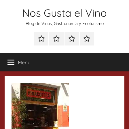
Saltar
Nos Gusta el Vino
al
contenido
Blog de Vinos, Gastronomía y Enoturismo
Especial
Enoturismo
Ranking
Contacto
Gin
y
Vinos
Tonics
Gastronomía
Menú