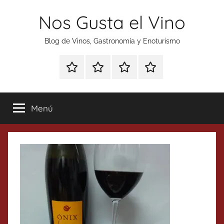
Saltar
Nos Gusta el Vino
al
contenido
Blog de Vinos, Gastronomía y Enoturismo
Especial
Enoturismo
Ranking
Contacto
Gin
y
Vinos
Tonics
Gastronomía
Menú