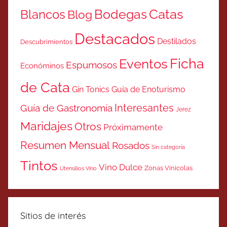
Catas
Bodegas
Blancos
Blog
Destacados
Destilados
Descubrimientos
Ficha
Eventos
Espumosos
Económinos
de Cata
Gin Tonics
Guía de Enoturismo
Interesantes
Guía de Gastronomía
Jerez
Maridajes
Otros
Próximamente
Resumen Mensual
Rosados
Sin categoría
Tintos
Vino Dulce
Zonas Vinicolas
Utensilios Vino
Sitios de interés