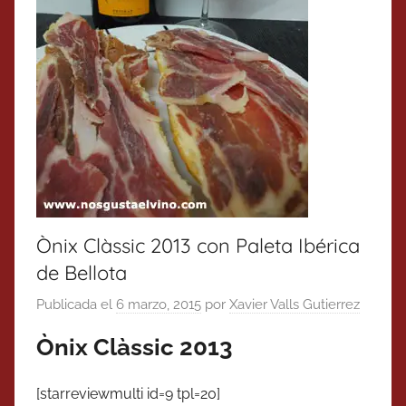
Ònix Clàssic 2013 con Paleta Ibérica
de Bellota
Publicada el
6 marzo, 2015
por
Xavier Valls Gutierrez
Ònix Clàssic 2013
[starreviewmulti id=9 tpl=20]