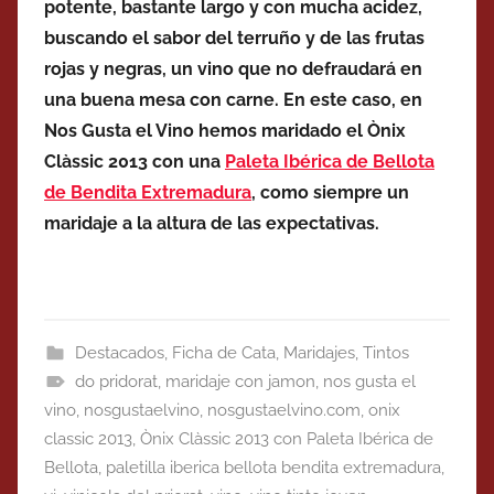
potente, bastante largo y con mucha acidez,
buscando el sabor del terruño y de las frutas
rojas y negras, un vino que no defraudará en
una buena mesa con carne. En este caso, en
Nos Gusta el Vino hemos maridado el Ònix
Clàssic 2013 con una
Paleta Ibérica de Bellota
de Bendita Extremadura
, como siempre un
maridaje a la altura de las expectativas.
Destacados
,
Ficha de Cata
,
Maridajes
,
Tintos
do pridorat
,
maridaje con jamon
,
nos gusta el
vino
,
nosgustaelvino
,
nosgustaelvino.com
,
onix
classic 2013
,
Ònix Clàssic 2013 con Paleta Ibérica de
Bellota
,
paletilla iberica bellota bendita extremadura
,