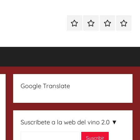
Especial
Enoturismo
Ranking
Contact
Gin
y
Vinos
Tonics
Gastronomía
Google Translate
Suscríbete a la web del vino 2.0 ▼