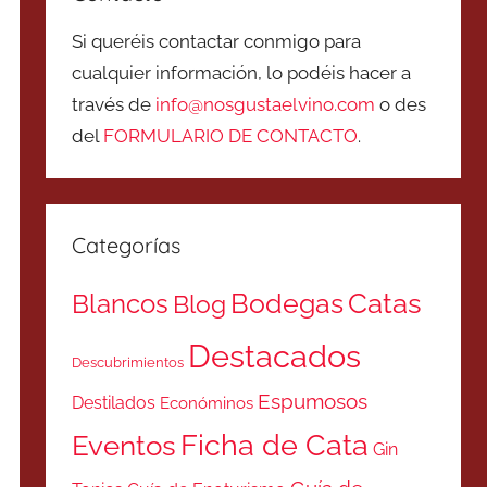
Si queréis contactar conmigo para
cualquier información, lo podéis hacer a
través de
info@nosgustaelvino.com
o des
del
FORMULARIO DE CONTACTO
.
Categorías
Catas
Bodegas
Blancos
Blog
Destacados
Descubrimientos
Espumosos
Destilados
Económinos
Ficha de Cata
Eventos
Gin