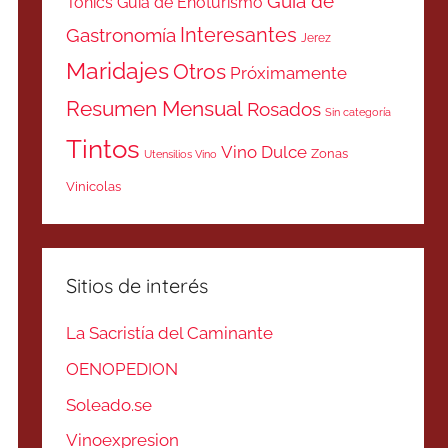
Guía de
Tonics
Guía de Enoturismo
Interesantes
Gastronomía
Jerez
Maridajes
Otros
Próximamente
Resumen Mensual
Rosados
Sin categoría
Tintos
Vino Dulce
Zonas
Utensilios Vino
Vinicolas
Sitios de interés
La Sacristía del Caminante
OENOPEDION
Soleado.se
Vinoexpresion