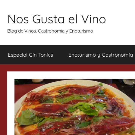
Saltar
al
Nos Gusta el Vino
contenido
Blog de Vinos, Gastronomía y Enoturismo
Especial Gin Tonics
Enoturismo y Gastronomía