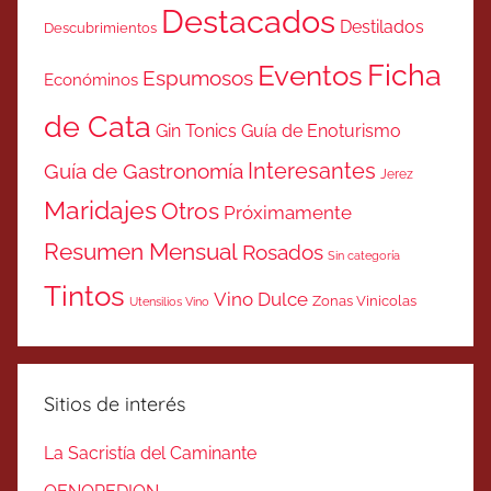
Destacados
Destilados
Descubrimientos
Ficha
Eventos
Espumosos
Económinos
de Cata
Gin Tonics
Guía de Enoturismo
Interesantes
Guía de Gastronomía
Jerez
Maridajes
Otros
Próximamente
Resumen Mensual
Rosados
Sin categoría
Tintos
Vino Dulce
Zonas Vinicolas
Utensilios Vino
Sitios de interés
La Sacristía del Caminante