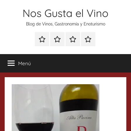
Saltar
Nos Gusta el Vino
al
contenido
Blog de Vinos, Gastronomía y Enoturismo
Especial
Enoturismo
Ranking
Contacto
Gin
y
Vinos
Tonics
Gastronomía
Menú