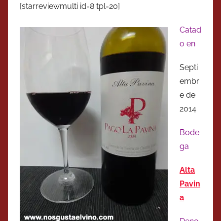
[starreviewmulti id=8 tpl=20]
Catad
o en
Septi
embr
e de
2014
Bode
ga
Alta
Pavin
a