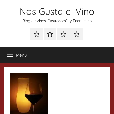
Saltar
Nos Gusta el Vino
al
contenido
Blog de Vinos, Gastronomía y Enoturismo
Especial
Enoturismo
Ranking
Contacto
Gin
y
Vinos
Tonics
Gastronomía
Menú