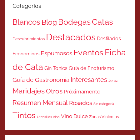
Categorías
Catas
Bodegas
Blancos
Blog
Destacados
Destilados
Descubrimientos
Ficha
Eventos
Espumosos
Económinos
de Cata
Gin Tonics
Guía de Enoturismo
Interesantes
Guía de Gastronomía
Jerez
Maridajes
Otros
Próximamente
Resumen Mensual
Rosados
Sin categoría
Tintos
Vino Dulce
Zonas Vinicolas
Utensilios Vino