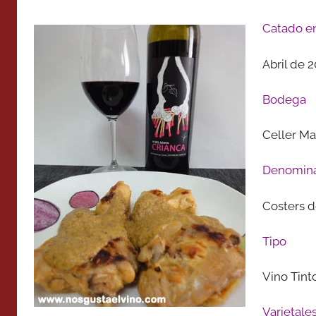
Catado e
Abril de 
Bodega
Celler Ma
Denomina
Costers 
Tipo
Vino Tint
Varietale