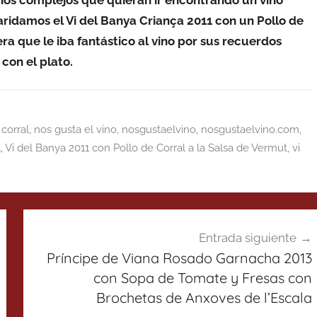
vinos complejos que quieran ir encontrando un vino
aridamos el Vi del Banya Criança 2011 con un Pollo de
ra que le iba fantástico al vino por sus recuerdos
con el plato.
 corral
,
nos gusta el vino
,
nosgustaelvino
,
nosgustaelvino.com
,
1
,
Vi del Banya 2011 con Pollo de Corral a la Salsa de Vermut
,
vi
Entrada siguiente
Príncipe de Viana Rosado Garnacha 2013
con Sopa de Tomate y Fresas con
Brochetas de Anxoves de l’Escala