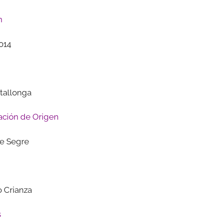
n
2014
tallonga
ción de Origen
de Segre
o Crianza
s