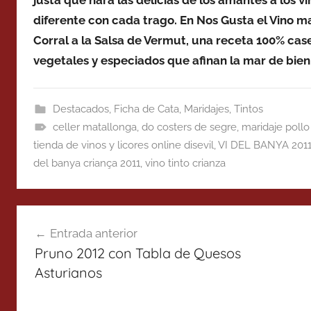
justa que hará las delicias de los amantes a los 
diferente con cada trago. En Nos Gusta el Vino m
Corral a la Salsa de Vermut, una receta 100% case
vegetales y especiados que afinan la mar de bien 
Destacados
,
Ficha de Cata
,
Maridajes
,
Tintos
celler matallonga
,
do costers de segre
,
maridaje pollo
tienda de vinos y licores online disevil
,
VI DEL BANYA 201
del banya criança 2011
,
vino tinto crianza
Navegación
Entrada anterior
de
Pruno 2012 con Tabla de Quesos
entradas
Asturianos