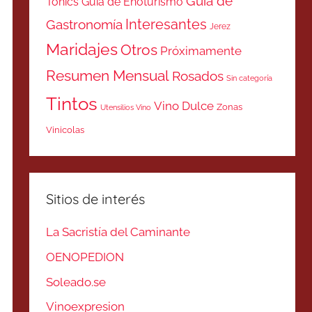
Guía de
Tonics
Guía de Enoturismo
Interesantes
Gastronomía
Jerez
Maridajes
Otros
Próximamente
Resumen Mensual
Rosados
Sin categoría
Tintos
Vino Dulce
Zonas
Utensilios Vino
Vinicolas
Sitios de interés
La Sacristía del Caminante
OENOPEDION
Soleado.se
Vinoexpresion