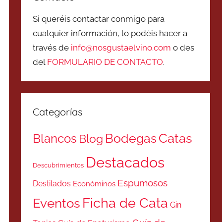
Si queréis contactar conmigo para
cualquier información, lo podéis hacer a
través de
info@nosgustaelvino.com
o des
del
FORMULARIO DE CONTACTO
.
Categorías
Catas
Bodegas
Blancos
Blog
Destacados
Descubrimientos
Espumosos
Destilados
Económinos
Ficha de Cata
Eventos
Gin