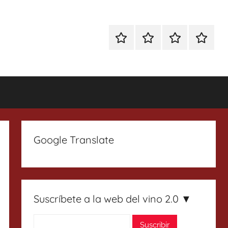
Especial
Enoturismo
Ranking
Contact
Gin
y
Vinos
Tonics
Gastronomía
Google Translate
Suscríbete a la web del vino 2.0 ▼