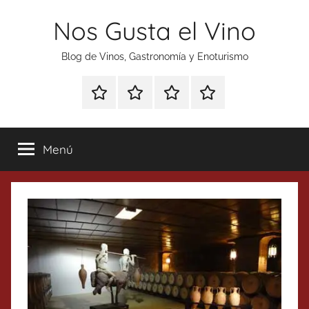
Saltar
Nos Gusta el Vino
al
contenido
Blog de Vinos, Gastronomía y Enoturismo
Especial
Enoturismo
Ranking
Contacto
Gin
y
Vinos
Tonics
Gastronomía
Menú