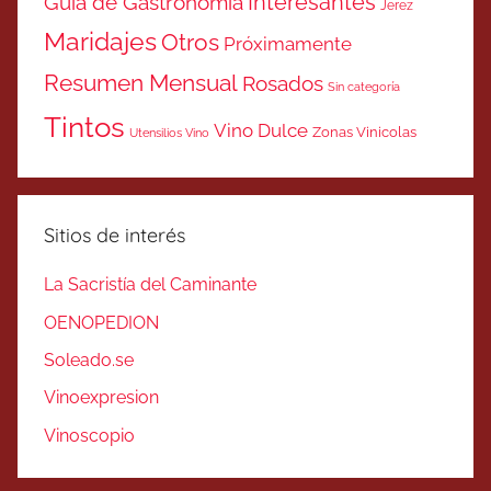
Interesantes
Guía de Gastronomía
Jerez
Maridajes
Otros
Próximamente
Resumen Mensual
Rosados
Sin categoría
Tintos
Vino Dulce
Zonas Vinicolas
Utensilios Vino
Sitios de interés
La Sacristía del Caminante
OENOPEDION
Soleado.se
Vinoexpresion
Vinoscopio