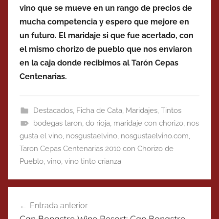
vino que se mueve en un rango de precios de
mucha competencia y espero que mejore en
un futuro. El maridaje si que fue acertado, con
el mismo chorizo de pueblo que nos enviaron
en la caja donde recibimos al Tarón Cepas
Centenarias.
Destacados
,
Ficha de Cata
,
Maridajes
,
Tintos
bodegas taron
,
do rioja
,
maridaje con chorizo
,
nos
gusta el vino
,
nosgustaelvino
,
nosgustaelvino.com
,
Taron Cepas Centenarias 2010 con Chorizo de
Pueblo
,
vino
,
vino tinto crianza
Navegación
Entrada anterior
de
Can Bonastre Wine Resort: Can Bonastre