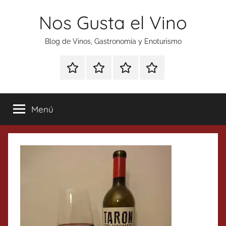
Saltar
Nos Gusta el Vino
al
contenido
Blog de Vinos, Gastronomía y Enoturismo
Especial
Enoturismo
Ranking
Contacto
Gin
y
Vinos
Tonics
Gastronomía
Menú