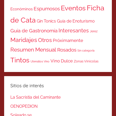
Ficha
Eventos
Espumosos
Económinos
de Cata
Gin Tonics
Guía de Enoturismo
Interesantes
Guía de Gastronomía
Jerez
Maridajes
Otros
Próximamente
Resumen Mensual
Rosados
Sin categoría
Tintos
Vino Dulce
Zonas Vinicolas
Utensilios Vino
Sitios de interés
La Sacristía del Caminante
OENOPEDION
Soleado.se