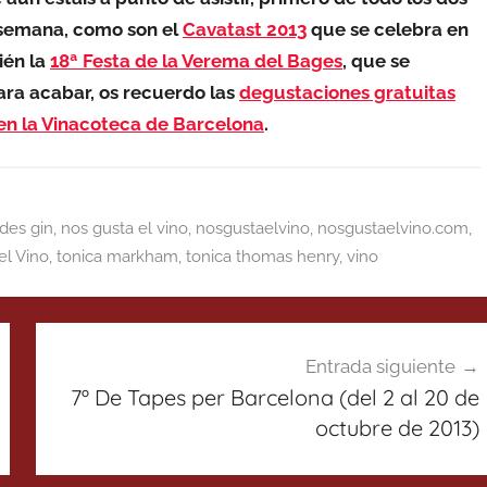
 semana, como son el
Cavatast 2013
que se celebra en
ién la
18ª Festa de la Verema del Bages
, que se
ara acabar, os recuerdo las
degustaciones gratuitas
en la Vinacoteca de Barcelona
.
des gin
,
nos gusta el vino
,
nosgustaelvino
,
nosgustaelvino.com
,
l Vino
,
tonica markham
,
tonica thomas henry
,
vino
Entrada siguiente
7º De Tapes per Barcelona (del 2 al 20 de
octubre de 2013)