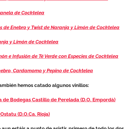
Canela de Cocktelea
 de Enebro y Twist de Naranja y Limón de Cocktelea
anja y Limón de Cocktelea
món e Infusión de Té Verde con Especies de Cocktelea
nebro, Cardamomo y Pepino de Cocktelea
también hemos catado algunos vinillos:
a de Bodegas Castillo de Perelada (D.O. Empordà)
statu (D.O.Ca. Rioja)
 aun estáis a punto de asistir, primero de todo los dos