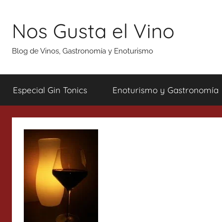
Saltar
al
Nos Gusta el Vino
contenido
Blog de Vinos, Gastronomía y Enoturismo
Especial Gin Tonics
Enoturismo y Gastronomía