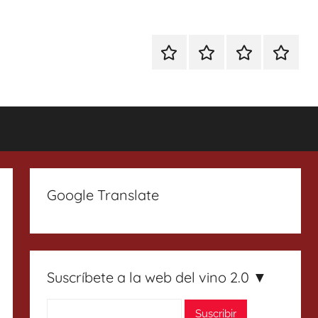
Especial
Enoturismo
Ranking
Contact
Gin
y
Vinos
Tonics
Gastronomía
Google Translate
Suscríbete a la web del vino 2.0 ▼