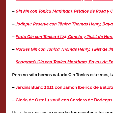
–
Gin M5 con Tónica Markham, Pétalos de Rosa y 
–
Jodhpur Reserve con Tónica Thomas Henry, Bayas
–
Platu Gin con Tónica 1724,
Canela y
Twist de Nar
–
Nordés Gin con Tónica Thomas Henry, Twist de li
–
Seagram’s Gin con Tónica Markham, Bayas de E
Pero no sólo hemos catado Gin Tonics este mes, 
–
Jardins Blanc 2012 con Jamón Ibérico de Bellot
–
Gloria de Ostatu 2006 con Cordero de Bodegas O
Por último,
os voy a recordar los eventos a los que