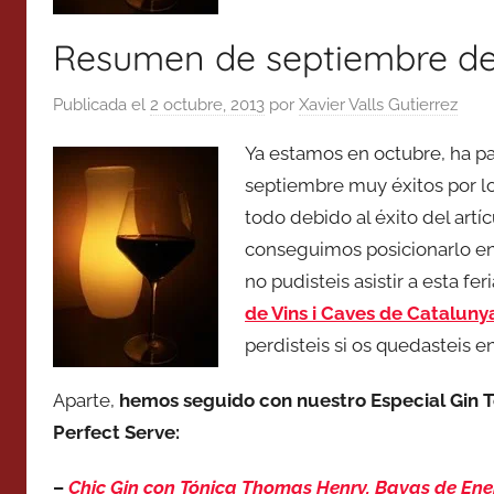
Resumen de septiembre de 
Publicada el
2 octubre, 2013
por
Xavier Valls Gutierrez
Ya estamos en octubre, ha p
septiembre muy éxitos por lo
todo debido al éxito del artí
conseguimos posicionarlo en
no pudisteis asistir a esta fe
de Vins i Caves de Cataluny
perdisteis si os quedasteis e
Aparte,
hemos seguido con nuestro Especial Gin T
Perfect Serve:
–
Chic Gin con Tónica Thomas Henry, Bayas de En