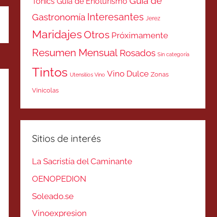
Guía de
Tonics
Guía de Enoturismo
Interesantes
Gastronomía
Jerez
Maridajes
Otros
Próximamente
Resumen Mensual
Rosados
Sin categoría
Tintos
Vino Dulce
Zonas
Utensilios Vino
Vinicolas
Sitios de interés
La Sacristía del Caminante
OENOPEDION
Soleado.se
Vinoexpresion