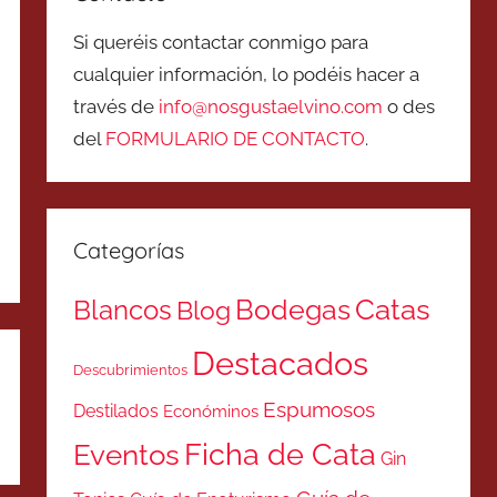
Si queréis contactar conmigo para
cualquier información, lo podéis hacer a
través de
info@nosgustaelvino.com
o des
del
FORMULARIO DE CONTACTO
.
Categorías
Catas
Bodegas
Blancos
Blog
Destacados
Descubrimientos
Espumosos
Destilados
Económinos
Ficha de Cata
Eventos
Gin