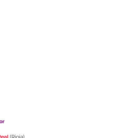
or
Real
(Rioja)