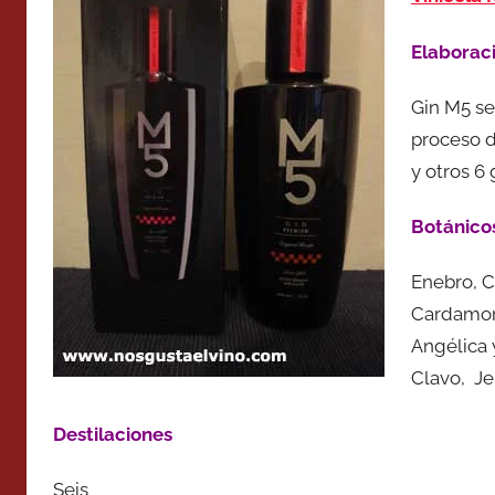
Elaborac
Gin M5 se
proceso d
y otros 6
Botánico
Enebro, C
Cardamomo
Angélica 
Clavo, Je
Destilaciones
Seis