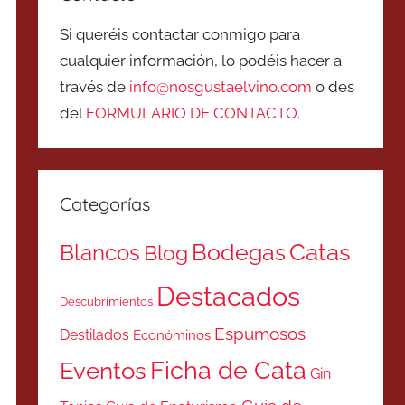
Si queréis contactar conmigo para
cualquier información, lo podéis hacer a
través de
info@nosgustaelvino.com
o des
del
FORMULARIO DE CONTACTO
.
Categorías
Catas
Bodegas
Blancos
Blog
Destacados
Descubrimientos
Espumosos
Destilados
Económinos
Ficha de Cata
Eventos
Gin