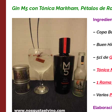
Gin M5 con Tónica Markham, Pétalos de Ro
Ingredie
– Copa B
– Buen Hi
– 5cl de
G
–
Tónica
–
1 Rama 
– Varios
P
Elaborac