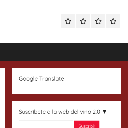
Especial
Enoturismo
Ranking
Contact
Gin
y
Vinos
Tonics
Gastronomía
Google Translate
Suscríbete a la web del vino 2.0 ▼