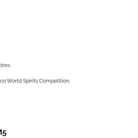
dres.
sco World Spirits Competition.
M5