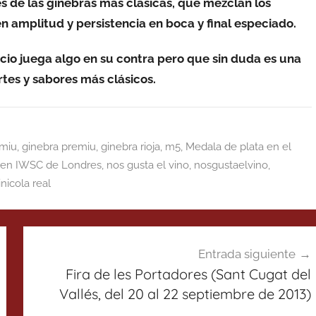
es de las ginebras más clásicas, que mezclan los
n amplitud y persistencia en boca y final especiado.
cio juega algo en su contra pero que sin duda es una
tes y sabores más clásicos.
emiu
,
ginebra premiu
,
ginebra rioja
,
m5
,
Medala de plata en el
a en IWSC de Londres
,
nos gusta el vino
,
nosgustaelvino
,
inicola real
Entrada siguiente
Fira de les Portadores (Sant Cugat del
Vallés, del 20 al 22 septiembre de 2013)