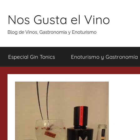
Saltar
al
Nos Gusta el Vino
contenido
Blog de Vinos, Gastronomía y Enoturismo
Especial Gin Tonics
Enoturismo y Gastronomía