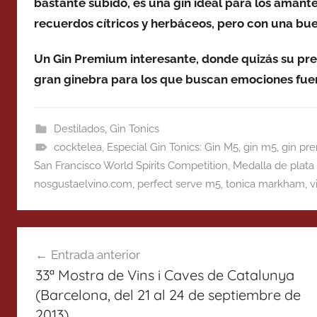
bastante subido, es una gin ideal para los amant
recuerdos cítricos y herbáceos, pero con una bue
Un Gin Premium interesante, donde quizás su pre
gran ginebra para los que buscan emociones fuer
Destilados
,
Gin Tonics
cocktelea
,
Especial Gin Tonics: Gin M5
,
gin m5
,
gin pr
San Francisco World Spirits Competition
,
Medalla de plat
nosgustaelvino.com
,
perfect serve m5
,
tonica markham
,
v
Navegación
Entrada anterior
de
33ª Mostra de Vins i Caves de Catalunya
entradas
(Barcelona, del 21 al 24 de septiembre de
2013)