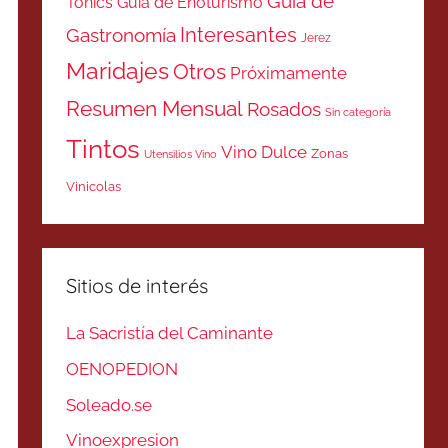
Guía de
Tonics
Guía de Enoturismo
Interesantes
Gastronomía
Jerez
Maridajes
Otros
Próximamente
Resumen Mensual
Rosados
Sin categoría
Tintos
Vino Dulce
Zonas
Utensilios Vino
Vinicolas
Sitios de interés
La Sacristía del Caminante
OENOPEDION
Soleado.se
Vinoexpresion