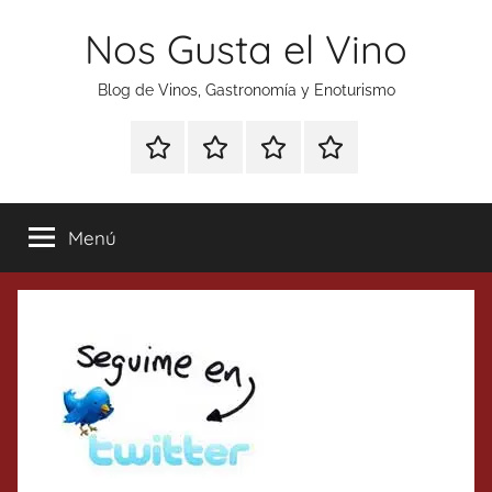
Saltar
Nos Gusta el Vino
al
contenido
Blog de Vinos, Gastronomía y Enoturismo
Especial
Enoturismo
Ranking
Contacto
Gin
y
Vinos
Tonics
Gastronomía
Menú