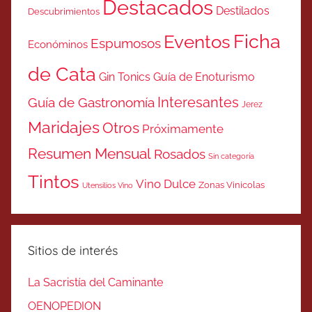
Destacados
Destilados
Descubrimientos
Ficha
Eventos
Espumosos
Económinos
de Cata
Gin Tonics
Guía de Enoturismo
Interesantes
Guía de Gastronomía
Jerez
Maridajes
Otros
Próximamente
Resumen Mensual
Rosados
Sin categoría
Tintos
Vino Dulce
Zonas Vinicolas
Utensilios Vino
Sitios de interés
La Sacristía del Caminante
OENOPEDION