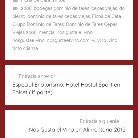
Ficha de Cata
,
Tintos
2008
,
bodegas dominio de tares
,
cepas viejas
,
do
bierzo
,
dominio de tares cepas viejas
,
Ficha de Cata
,
Grupo Dominio de Tares: Dominio de Tares Cepas
Viejas 2008
,
mencia
,
nos gusta el vino
,
nosgustaelvino
,
nosgustaelvino.com
,
vi
,
vino
,
vino
tinto crianza
Navegación
Entrada anterior
de
Especial Enoturismo: Hotel Hostal Sport en
entradas
Falset (1ª parte)
Entrada siguiente
Nos Gusta el Vino en Alimentaria 2012