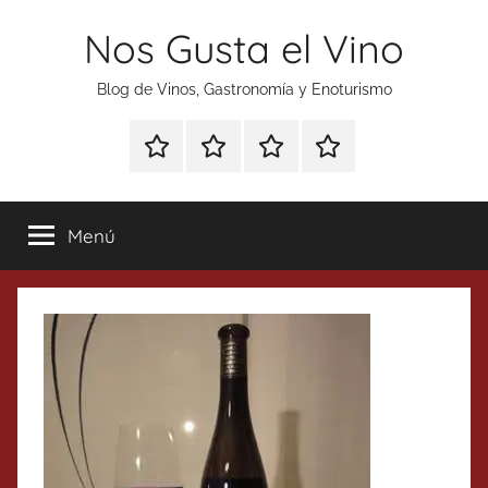
Saltar
Nos Gusta el Vino
al
contenido
Blog de Vinos, Gastronomía y Enoturismo
Especial
Enoturismo
Ranking
Contacto
Gin
y
Vinos
Tonics
Gastronomía
Menú