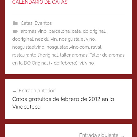
CALENDARIO DE CATAS
.
Catas
,
Eventos
aromas vino
,
barcelona
,
cata
,
do original
,
dooriginal
,
nez du vin
,
nos gusta el vino
,
nosgustaelvino
,
nosgustaelvino.com
,
raval
,
restaurante l'horiginal
,
taller aromas
,
Taller de aromas
en la DO Original (7 de febrero)
,
vi
,
vino
Navegación
Entrada anterior
de
Catas gratuitas de febrero de 2012 en la
entradas
Vinacoteca
Entrada siguiente