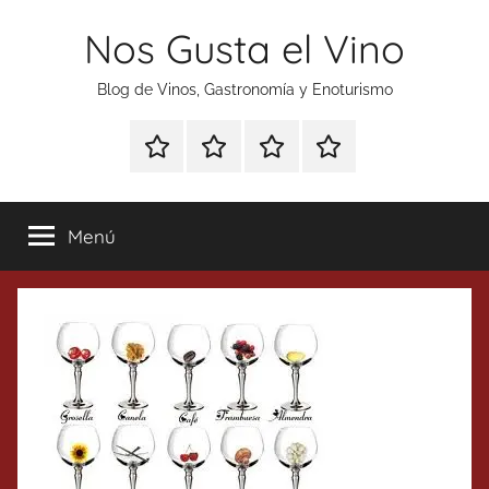
Saltar
Nos Gusta el Vino
al
contenido
Blog de Vinos, Gastronomía y Enoturismo
Especial
Enoturismo
Ranking
Contacto
Gin
y
Vinos
Tonics
Gastronomía
Menú