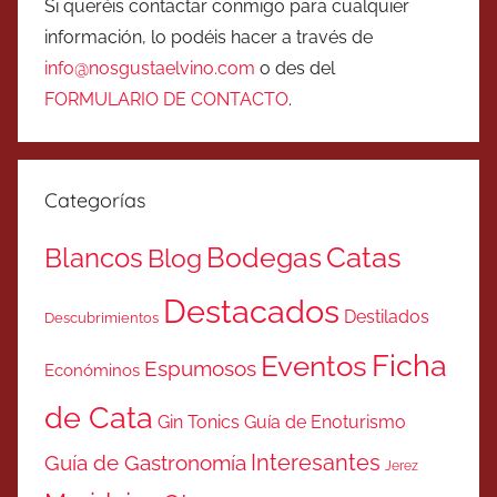
Si queréis contactar conmigo para cualquier
información, lo podéis hacer a través de
info@nosgustaelvino.com
o des del
FORMULARIO DE CONTACTO
.
Categorías
Catas
Bodegas
Blancos
Blog
Destacados
Destilados
Descubrimientos
Ficha
Eventos
Espumosos
Económinos
de Cata
Gin Tonics
Guía de Enoturismo
Interesantes
Guía de Gastronomía
Jerez