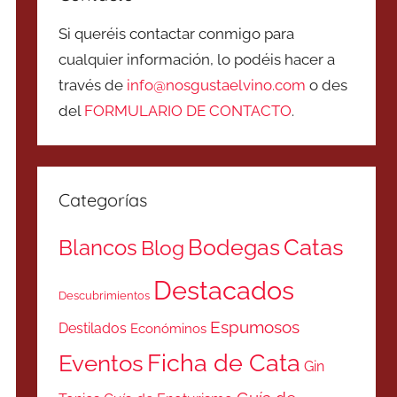
Si queréis contactar conmigo para
cualquier información, lo podéis hacer a
través de
info@nosgustaelvino.com
o des
del
FORMULARIO DE CONTACTO
.
Categorías
Catas
Bodegas
Blancos
Blog
Destacados
Descubrimientos
Espumosos
Destilados
Económinos
Ficha de Cata
Eventos
Gin