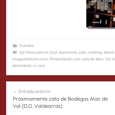
Eventos
112 Vinos para el 2012
,
barcelona
,
cata
,
cooking
,
david 
nosgustaelvino.com
,
Presentación con cata de libro “112 v
diciembre)
,
vi
,
vino
Navegación
Entrada anterior
de
Próximamente cata de Bodegas Alan de
entradas
Val (D.O. Valdeorras)