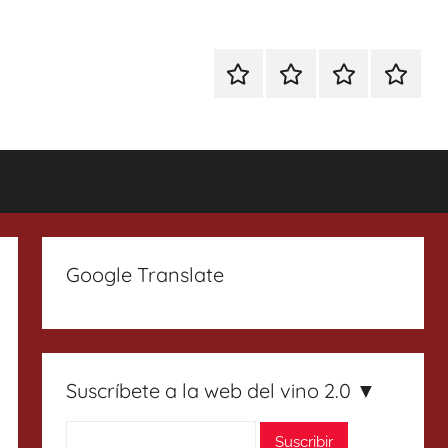
Especial
Enoturismo
Ranking
Contact
Gin
y
Vinos
Tonics
Gastronomía
Google Translate
Suscríbete a la web del vino 2.0 ▼