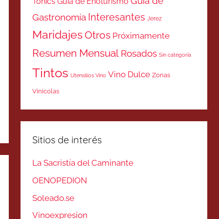
Guía de
Tonics
Guía de Enoturismo
Interesantes
Gastronomía
Jerez
Maridajes
Otros
Próximamente
Resumen Mensual
Rosados
Sin categoría
Tintos
Vino Dulce
Zonas
Utensilios Vino
Vinicolas
Sitios de interés
La Sacristía del Caminante
OENOPEDION
Soleado.se
Vinoexpresion