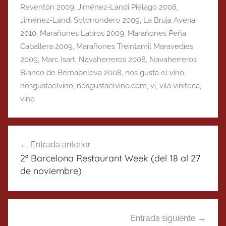
Reventón 2009
,
Jiménez-Landi Piélago 2008
,
Jiménez-Landi Sotorrondero 2009
,
La Bruja Avería
2010
,
Marañones Labros 2009
,
Marañones Peña
Caballera 2009
,
Marañones Treintamil Maravedíes
2009
,
Marc Isart
,
Navaherreros 2008
,
Navaherreros
Blanco de Bernabeleva 2008
,
nos gusta el vino
,
nosgustaelvino
,
nosgustaelvino.com
,
vi
,
vila viniteca
,
vino
Navegación
Entrada anterior
de
2ª Barcelona Restaurant Week (del 18 al 27
entradas
de noviembre)
Entrada siguiente