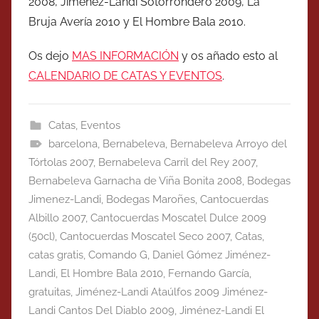
2008, Jiménez-Landi Sotorrondero 2009, La
Bruja Avería 2010 y El Hombre Bala 2010.
Os dejo
MAS INFORMACIÓN
y os añado esto al
CALENDARIO DE CATAS Y EVENTOS
.
Catas
,
Eventos
barcelona
,
Bernabeleva
,
Bernabeleva Arroyo del
Tórtolas 2007
,
Bernabeleva Carril del Rey 2007
,
Bernabeleva Garnacha de Viña Bonita 2008
,
Bodegas
Jimenez-Landi
,
Bodegas Maroñes
,
Cantocuerdas
Albillo 2007
,
Cantocuerdas Moscatel Dulce 2009
(50cl)
,
Cantocuerdas Moscatel Seco 2007
,
Catas
,
catas gratis
,
Comando G
,
Daniel Gómez Jiménez-
Landi
,
El Hombre Bala 2010
,
Fernando García
,
gratuitas
,
Jiménez-Landi Ataúlfos 2009 Jiménez-
Landi Cantos Del Diablo 2009
,
Jiménez-Landi El