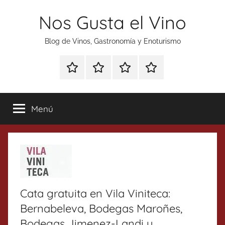
Saltar
Nos Gusta el Vino
al
contenido
Blog de Vinos, Gastronomía y Enoturismo
Especial
Enoturismo
Ranking
Contacto
Gin
y
Vinos
Tonics
Gastronomía
Menú
Cata gratuita en Vila Viniteca:
Bernabeleva, Bodegas Maroñes,
Bodegas Jimenez-Landi y