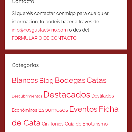
Contacto
Si queréis contactar conmigo para cualquier
información, lo podéis hacer a través de
info@nosgustaelvino.com
o des del
FORMULARIO DE CONTACTO
.
Categorías
Catas
Bodegas
Blancos
Blog
Destacados
Destilados
Descubrimientos
Ficha
Eventos
Espumosos
Económinos
de Cata
Gin Tonics
Guía de Enoturismo