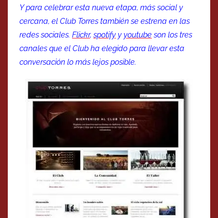
Y para celebrar esta nueva etapa, más social y
cercana, el Club Torres también se estrena en las
redes sociales.
Flickr
,
spotify
y
youtube
son los tres
canales que el Club ha elegido para llevar esta
conversación lo más lejos posible.