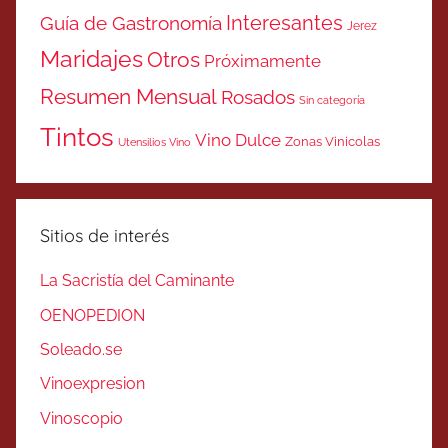
Interesantes
Guía de Gastronomía
Jerez
Maridajes
Otros
Próximamente
Resumen Mensual
Rosados
Sin categoría
Tintos
Vino Dulce
Zonas Vinicolas
Utensilios Vino
Sitios de interés
La Sacristía del Caminante
OENOPEDION
Soleado.se
Vinoexpresion
Vinoscopio