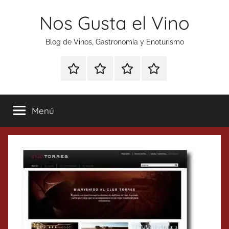
Saltar
Nos Gusta el Vino
al
contenido
Blog de Vinos, Gastronomía y Enoturismo
Especial
Enoturismo
Ranking
Contacto
Gin
y
Vinos
Tonics
Gastronomía
Menú