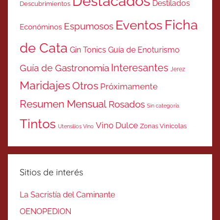
Destacados
Destilados
Descubrimientos
Ficha
Eventos
Espumosos
Económinos
de Cata
Gin Tonics
Guía de Enoturismo
Interesantes
Guía de Gastronomía
Jerez
Maridajes
Otros
Próximamente
Resumen Mensual
Rosados
Sin categoría
Tintos
Vino Dulce
Zonas Vinicolas
Utensilios Vino
Sitios de interés
La Sacristía del Caminante
OENOPEDION