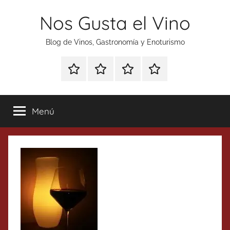
Saltar
Nos Gusta el Vino
al
contenido
Blog de Vinos, Gastronomía y Enoturismo
Especial
Enoturismo
Ranking
Contacto
Gin
y
Vinos
Tonics
Gastronomía
Menú