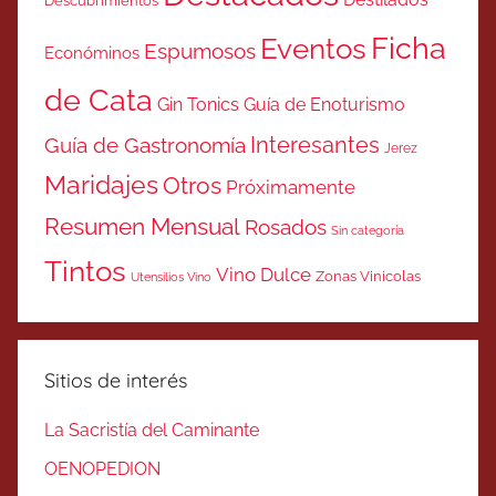
Descubrimientos
Ficha
Eventos
Espumosos
Económinos
de Cata
Gin Tonics
Guía de Enoturismo
Interesantes
Guía de Gastronomía
Jerez
Maridajes
Otros
Próximamente
Resumen Mensual
Rosados
Sin categoría
Tintos
Vino Dulce
Zonas Vinicolas
Utensilios Vino
Sitios de interés
La Sacristía del Caminante
OENOPEDION