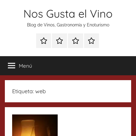
Saltar
Nos Gusta el Vino
al
contenido
Blog de Vinos, Gastronomía y Enoturismo
Especial
Enoturismo
Ranking
Contacto
Gin
y
Vinos
Tonics
Gastronomía
Menú
Etiqueta:
web