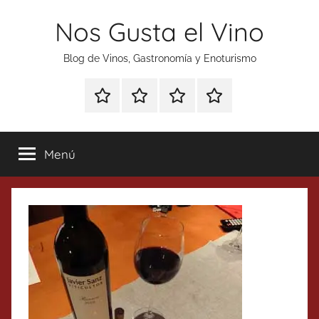
Saltar
Nos Gusta el Vino
al
contenido
Blog de Vinos, Gastronomía y Enoturismo
Especial
Enoturismo
Ranking
Contacto
Gin
y
Vinos
Tonics
Gastronomía
Menú