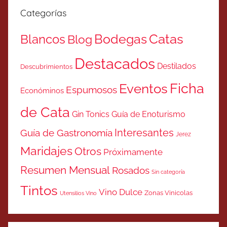
Categorías
Catas
Bodegas
Blancos
Blog
Destacados
Destilados
Descubrimientos
Ficha
Eventos
Espumosos
Económinos
de Cata
Gin Tonics
Guía de Enoturismo
Interesantes
Guía de Gastronomía
Jerez
Maridajes
Otros
Próximamente
Resumen Mensual
Rosados
Sin categoría
Tintos
Vino Dulce
Zonas Vinicolas
Utensilios Vino