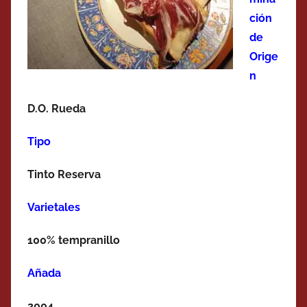
ción
de
Orige
n
D.O. Rueda
Tipo
Tinto Reserva
Varietales
100% tempranillo
Añada
2004