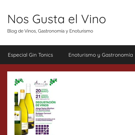
Saltar
al
Nos Gusta el Vino
contenido
Blog de Vinos, Gastronomía y Enoturismo
Especial Gin Tonics
Enoturismo y Gastronomía