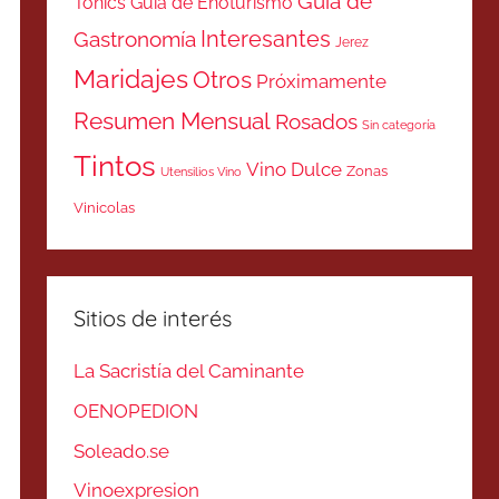
Guía de
Tonics
Guía de Enoturismo
Interesantes
Gastronomía
Jerez
Maridajes
Otros
Próximamente
Resumen Mensual
Rosados
Sin categoría
Tintos
Vino Dulce
Zonas
Utensilios Vino
Vinicolas
Sitios de interés
La Sacristía del Caminante
OENOPEDION
Soleado.se
Vinoexpresion