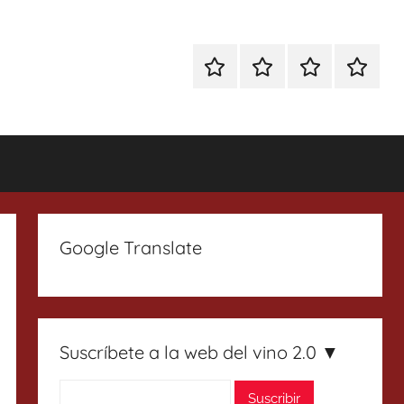
Especial
Enoturismo
Ranking
Contact
Gin
y
Vinos
Tonics
Gastronomía
Google Translate
Suscríbete a la web del vino 2.0 ▼