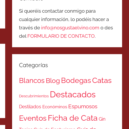
Si queréis contactar conmigo para
cualquier información, lo podéis hacer a
través de
info@nosgustaelvino.com
o des
del
FORMULARIO DE CONTACTO
.
Categorías
Catas
Bodegas
Blancos
Blog
Destacados
Descubrimientos
Espumosos
Destilados
Económinos
Ficha de Cata
Eventos
Gin