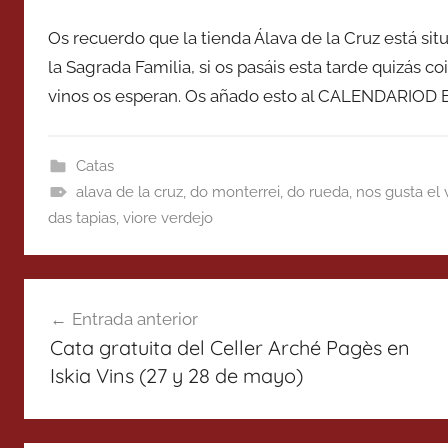
Os recuerdo que la tienda Álava de la Cruz está si
la Sagrada Familia, si os pasáis esta tarde quizás c
vinos os esperan. Os añado esto al CALENDARIOD 
Catas
alava de la cruz
,
do monterrei
,
do rueda
,
nos gusta el 
das tapias
,
viore verdejo
Navegación
Entrada anterior
de
Cata gratuita del Celler Arché Pagès en
entradas
Iskia Vins (27 y 28 de mayo)