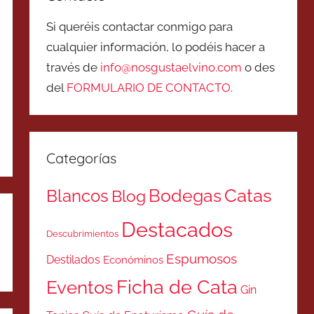
Si queréis contactar conmigo para
cualquier información, lo podéis hacer a
través de
info@nosgustaelvino.com
o des
del
FORMULARIO DE CONTACTO
.
Categorías
Catas
Bodegas
Blancos
Blog
Destacados
Descubrimientos
Espumosos
Destilados
Económinos
Ficha de Cata
Eventos
Gin