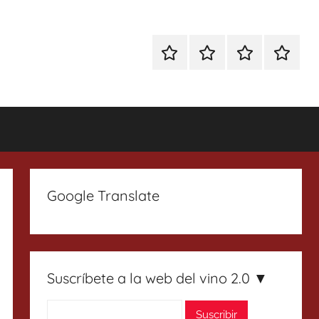
Especial
Enoturismo
Ranking
Contact
Gin
y
Vinos
Tonics
Gastronomía
Google Translate
Suscríbete a la web del vino 2.0 ▼