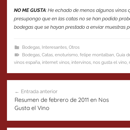
NO ME GUSTA
: He echado de menos algunos vinos 
presupongo que en las catas no se han podido probar
bodegas que se hayan prestado a enviar muestras pa
Bodegas
,
Interesantes
,
Otros
Bodegas
,
Catas
,
enoturismo
,
felipe montalban
,
Guía d
vinos españa
,
internet vinos
,
intervinos
,
nos gusta el vino
,
Navegación
Entrada anterior
de
Resumen de febrero de 2011 en Nos
entradas
Gusta el Vino