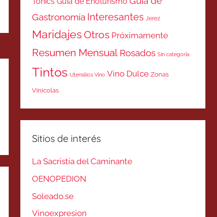
Guía de
Tonics
Guía de Enoturismo
Interesantes
Gastronomía
Jerez
Maridajes
Otros
Próximamente
Resumen Mensual
Rosados
Sin categoría
Tintos
Vino Dulce
Zonas
Utensilios Vino
Vinicolas
Sitios de interés
La Sacristía del Caminante
OENOPEDION
Soleado.se
Vinoexpresion