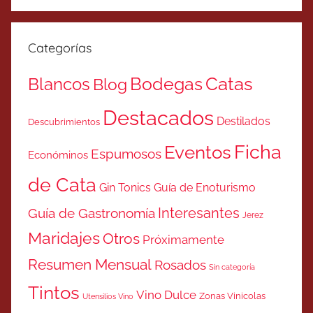
Categorías
Catas
Bodegas
Blancos
Blog
Destacados
Destilados
Descubrimientos
Ficha
Eventos
Espumosos
Económinos
de Cata
Gin Tonics
Guía de Enoturismo
Interesantes
Guía de Gastronomía
Jerez
Maridajes
Otros
Próximamente
Resumen Mensual
Rosados
Sin categoría
Tintos
Vino Dulce
Zonas Vinicolas
Utensilios Vino