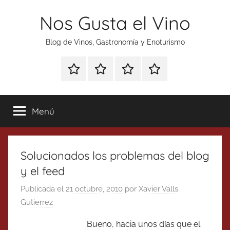
Saltar
Nos Gusta el Vino
al
contenido
Blog de Vinos, Gastronomía y Enoturismo
Especial
Enoturismo
Ranking
Contacto
Gin
y
Vinos
Tonics
Gastronomía
Menú
Solucionados los problemas del blog
y el feed
Publicada el
21 octubre, 2010
por
Xavier Valls
Gutierrez
Bueno, hacia unos días que el