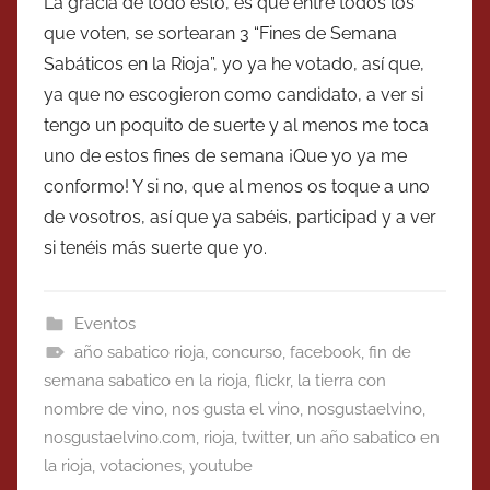
La gracia de todo esto, es que entre todos los
que voten, se sortearan 3 “Fines de Semana
Sabáticos en la Rioja”, yo ya he votado, así que,
ya que no escogieron como candidato, a ver si
tengo un poquito de suerte y al menos me toca
uno de estos fines de semana ¡Que yo ya me
conformo! Y si no, que al menos os toque a uno
de vosotros, así que ya sabéis, participad y a ver
si tenéis más suerte que yo.
Eventos
año sabatico rioja
,
concurso
,
facebook
,
fin de
semana sabatico en la rioja
,
flickr
,
la tierra con
nombre de vino
,
nos gusta el vino
,
nosgustaelvino
,
nosgustaelvino.com
,
rioja
,
twitter
,
un año sabatico en
la rioja
,
votaciones
,
youtube