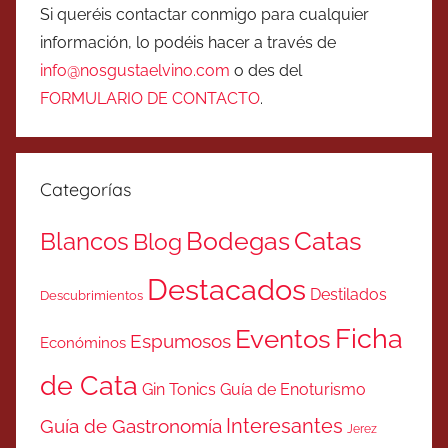
Si queréis contactar conmigo para cualquier
información, lo podéis hacer a través de
info@nosgustaelvino.com
o des del
FORMULARIO DE CONTACTO
.
Categorías
Catas
Bodegas
Blancos
Blog
Destacados
Destilados
Descubrimientos
Ficha
Eventos
Espumosos
Económinos
de Cata
Gin Tonics
Guía de Enoturismo
Interesantes
Guía de Gastronomía
Jerez