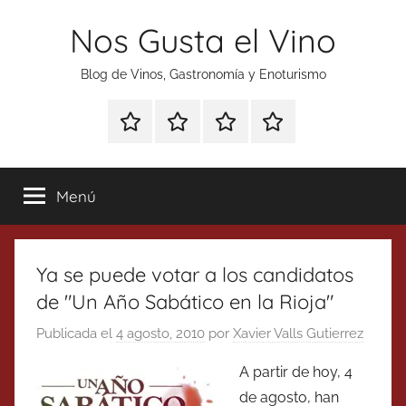
Saltar
Nos Gusta el Vino
al
contenido
Blog de Vinos, Gastronomía y Enoturismo
Especial
Enoturismo
Ranking
Contacto
Gin
y
Vinos
Tonics
Gastronomía
Menú
Ya se puede votar a los candidatos
de "Un Año Sabático en la Rioja"
Publicada el
4 agosto, 2010
por
Xavier Valls Gutierrez
A partir de hoy, 4
de agosto, han