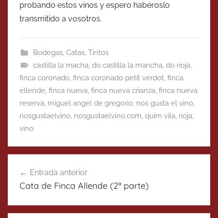
probando estos vinos y espero habéroslo
transmitido a vosotros.
Bodegas
,
Catas
,
Tintos
castilla la macha
,
do castilla la mancha
,
do rioja
,
finca coronado
,
finca coronado petit verdot
,
finca
ellende
,
finca nueva
,
finca nueva crianza
,
finca nueva
reserva
,
miguel angel de gregorio
,
nos gusta el vino
,
nosgustaelvino
,
nosgustaelvino.com
,
quim vila
,
rioja
,
vino
Navegación
Entrada anterior
de
Cata de Finca Allende (2ª parte)
entradas