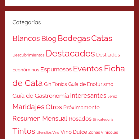
Categorías
Catas
Bodegas
Blancos
Blog
Destacados
Destilados
Descubrimientos
Ficha
Eventos
Espumosos
Económinos
de Cata
Gin Tonics
Guía de Enoturismo
Interesantes
Guía de Gastronomía
Jerez
Maridajes
Otros
Próximamente
Resumen Mensual
Rosados
Sin categoría
Tintos
Vino Dulce
Zonas Vinicolas
Utensilios Vino