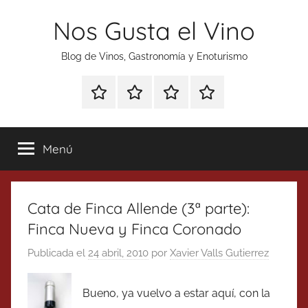
Saltar
Nos Gusta el Vino
al
contenido
Blog de Vinos, Gastronomía y Enoturismo
Especial
Enoturismo
Ranking
Contacto
Gin
y
Vinos
Tonics
Gastronomía
Menú
Cata de Finca Allende (3ª parte):
Finca Nueva y Finca Coronado
Publicada el
24 abril, 2010
por
Xavier Valls Gutierrez
Bueno, ya vuelvo a estar aquí, con la