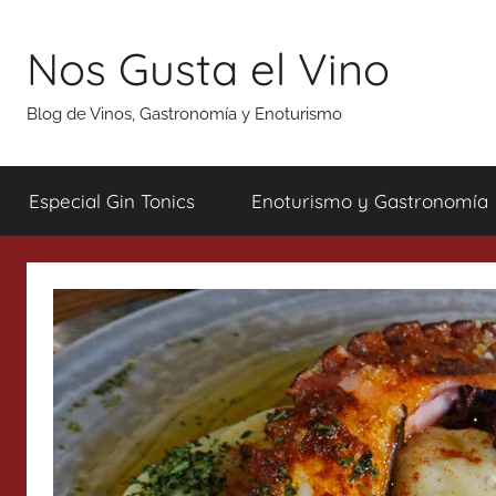
Saltar
al
Nos Gusta el Vino
contenido
Blog de Vinos, Gastronomía y Enoturismo
Especial Gin Tonics
Enoturismo y Gastronomía