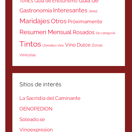
Guía de
Tonics
Guía de Enoturismo
Interesantes
Gastronomía
Jerez
Maridajes
Otros
Próximamente
Resumen Mensual
Rosados
Sin categoría
Tintos
Vino Dulce
Zonas
Utensilios Vino
Vinicolas
Sitios de interés
La Sacristía del Caminante
OENOPEDION
Soleado.se
Vinoexpresion