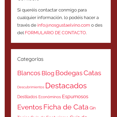
Si queréis contactar conmigo para
cualquier información, lo podéis hacer a
través de
info@nosgustaelvino.com
o des
del
FORMULARIO DE CONTACTO
.
Categorías
Catas
Bodegas
Blancos
Blog
Destacados
Descubrimientos
Espumosos
Destilados
Económinos
Ficha de Cata
Eventos
Gin