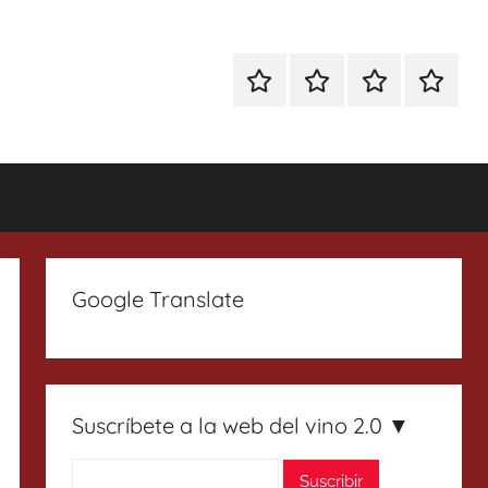
Especial
Enoturismo
Ranking
Contact
Gin
y
Vinos
Tonics
Gastronomía
Google Translate
Suscríbete a la web del vino 2.0 ▼