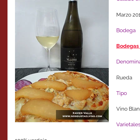
Marzo 20
Bodega
Bodegas 
Denomina
Rueda
Tipo
Vino Blan
Varietale