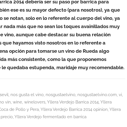
arrica 2014 debería ser su paso por barrica para
bién ese es su mayor defecto (para nosotros), ya que
o se notan, solo en lo referente al cuerpo del vino, ya
iar nada más que no sean los toques avainillados muy
e vino, aunque cabe destacar su buena relación
s que hayamos visto nosotros en lo referente a
buena opción para tomarse un vino de Rueda algo
omida más consistente, como la que proponemos
que le quedaba estupenda, maridaje muy recomendable.
sevil
,
nos gusta el vino
,
nosgustaelvino
,
nosgustaelvino.com
,
vi
,
no vin
,
wine
,
winelovers
,
Yllera Verdejo Barrica 2014
,
Yllera
Coca de Pollo y Pera
,
Yllera Verdejo Barrica 2014 opinion
,
Yllera
 precio
,
Yllera Verdejo fermentado en barrica