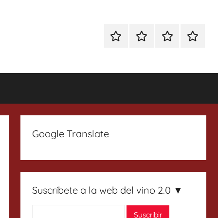
Especial
Enoturismo
Ranking
Contact
Gin
y
Vinos
Tonics
Gastronomía
Google Translate
Suscríbete a la web del vino 2.0 ▼