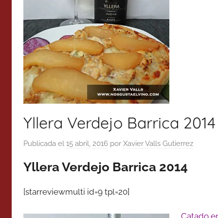
Yllera Verdejo Barrica 201
Publicada el
15 abril, 2016
por
Xavier Valls Gutierrez
Yllera Verdejo Barrica 2014
[starreviewmulti id=9 tpl=20]
Catado e