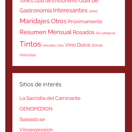
Guía de
Tonics
Guía de Enoturismo
Interesantes
Gastronomía
Jerez
Maridajes
Otros
Próximamente
Resumen Mensual
Rosados
Sin categoría
Tintos
Vino Dulce
Zonas
Utensilios Vino
Vinicolas
Sitios de interés
La Sacristía del Caminante
OENOPEDION
Soleado.se
Vinoexpresion