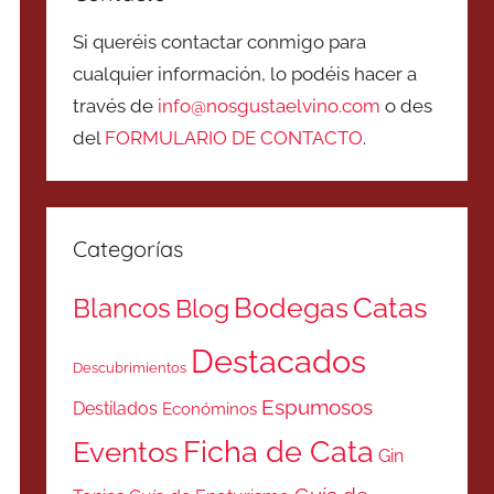
Si queréis contactar conmigo para
cualquier información, lo podéis hacer a
través de
info@nosgustaelvino.com
o des
del
FORMULARIO DE CONTACTO
.
Categorías
Catas
Bodegas
Blancos
Blog
Destacados
Descubrimientos
Espumosos
Destilados
Económinos
Ficha de Cata
Eventos
Gin