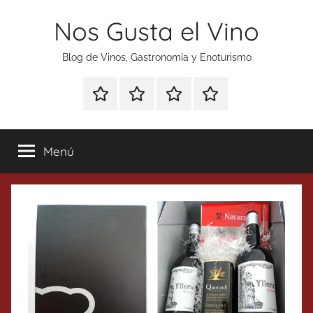
Saltar
Nos Gusta el Vino
al
contenido
Blog de Vinos, Gastronomía y Enoturismo
Especial
Enoturismo
Ranking
Contacto
Gin
y
Vinos
Tonics
Gastronomía
Menú