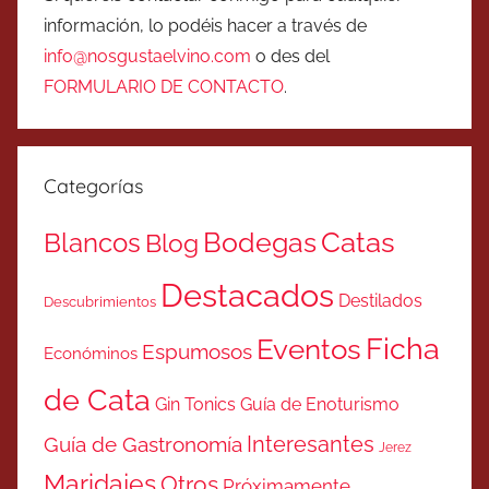
información, lo podéis hacer a través de
info@nosgustaelvino.com
o des del
FORMULARIO DE CONTACTO
.
Categorías
Catas
Bodegas
Blancos
Blog
Destacados
Destilados
Descubrimientos
Ficha
Eventos
Espumosos
Económinos
de Cata
Gin Tonics
Guía de Enoturismo
Interesantes
Guía de Gastronomía
Jerez
Maridajes
Otros
Próximamente