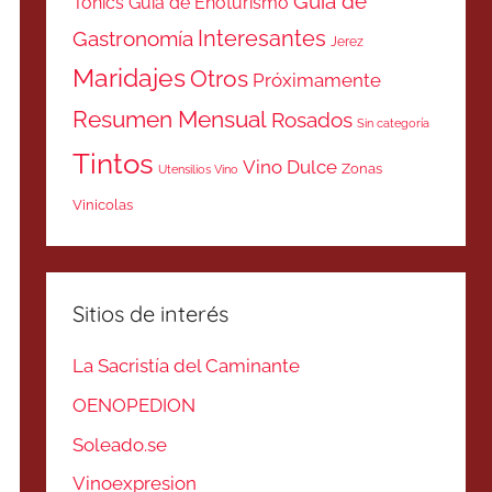
Guía de
Tonics
Guía de Enoturismo
Interesantes
Gastronomía
Jerez
Maridajes
Otros
Próximamente
Resumen Mensual
Rosados
Sin categoría
Tintos
Vino Dulce
Zonas
Utensilios Vino
Vinicolas
Sitios de interés
La Sacristía del Caminante
OENOPEDION
Soleado.se
Vinoexpresion