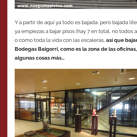
Y a partir de aquí ya todo es bajada, pero bajada lit
ya empiezas a bajar pisos (hay 7 en total, no todo
o como toda la vida con las escaleras,
así que baja
Bodegas Baigorri, como es la zona de las oficinas,
algunas cosas más…