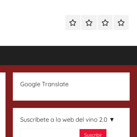
Especial
Enoturismo
Ranking
Contact
Gin
y
Vinos
Tonics
Gastronomía
Google Translate
Suscríbete a la web del vino 2.0 ▼