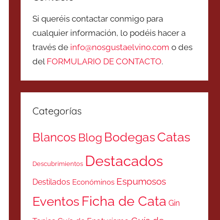
Si queréis contactar conmigo para
cualquier información, lo podéis hacer a
través de
info@nosgustaelvino.com
o des
del
FORMULARIO DE CONTACTO
.
Categorías
Catas
Bodegas
Blancos
Blog
Destacados
Descubrimientos
Espumosos
Destilados
Económinos
Ficha de Cata
Eventos
Gin