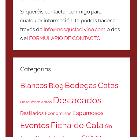
Si queréis contactar conmigo para
cualquier información, lo podéis hacer a
través de
info@nosgustaelvino.com
o des
del
FORMULARIO DE CONTACTO
.
Categorías
Catas
Bodegas
Blancos
Blog
Destacados
Descubrimientos
Espumosos
Destilados
Económinos
Ficha de Cata
Eventos
Gin