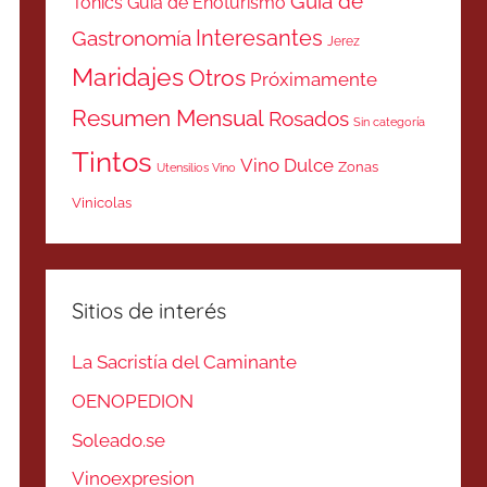
Guía de
Tonics
Guía de Enoturismo
Interesantes
Gastronomía
Jerez
Maridajes
Otros
Próximamente
Resumen Mensual
Rosados
Sin categoría
Tintos
Vino Dulce
Zonas
Utensilios Vino
Vinicolas
Sitios de interés
La Sacristía del Caminante
OENOPEDION
Soleado.se
Vinoexpresion