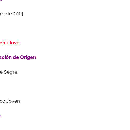
re de 2014
h i Jové
ción de Origen
de Segre
nco Joven
s