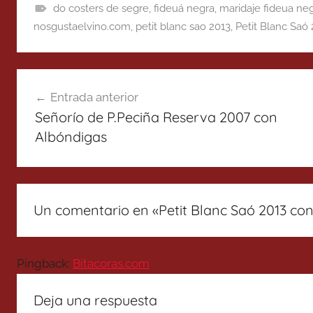
do costers de segre
,
fideuá negra
,
maridaje fideua ne
nosgustaelvino.com
,
petit blanc sao 2013
,
Petit Blanc Saó
Navegación
Entrada anterior
de
Señorío de P.Peciña Reserva 2007 con
entradas
Albóndigas
Un comentario en «
Petit Blanc Saó 2013 co
Pingback:
Bitacoras.com
Deja una respuesta