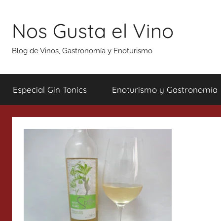
Saltar
al
Nos Gusta el Vino
contenido
Blog de Vinos, Gastronomía y Enoturismo
Especial Gin Tonics
Enoturismo y Gastronomía