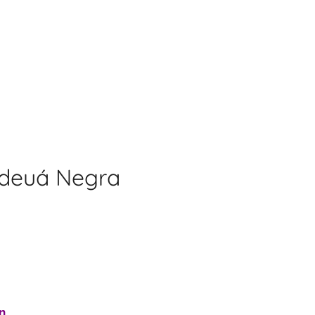
Fideuá Negra
n