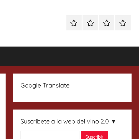
Especial
Enoturismo
Ranking
Contact
Gin
y
Vinos
Tonics
Gastronomía
Google Translate
Suscríbete a la web del vino 2.0 ▼