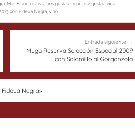
gra
,
Mas Blanch i Jové
,
nos gusta el vino
,
nosgustaelvino
,
 2013 con Fideuá Negra
,
vino
Entrada siguiente
Muga Reserva Selección Especial 2009
con Solomillo al Gorgonzola
n Fideuá Negra
»