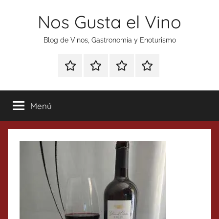
Saltar
Nos Gusta el Vino
al
contenido
Blog de Vinos, Gastronomía y Enoturismo
Especial
Enoturismo
Ranking
Contacto
Gin
y
Vinos
Tonics
Gastronomía
Menú