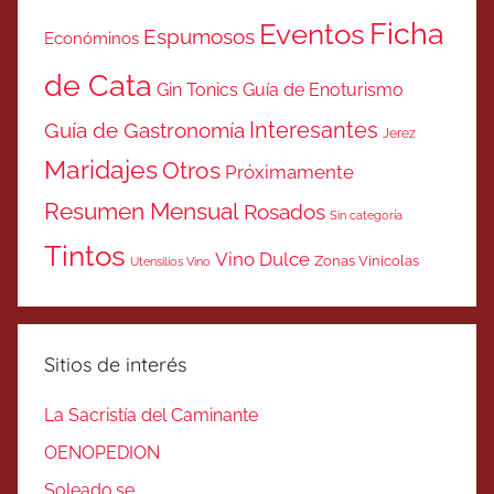
Ficha
Eventos
Espumosos
Económinos
de Cata
Gin Tonics
Guía de Enoturismo
Interesantes
Guía de Gastronomía
Jerez
Maridajes
Otros
Próximamente
Resumen Mensual
Rosados
Sin categoría
Tintos
Vino Dulce
Zonas Vinicolas
Utensilios Vino
Sitios de interés
La Sacristía del Caminante
OENOPEDION
Soleado.se