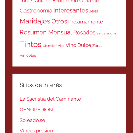
Guía de
Tonics
Guía de Enoturismo
Interesantes
Gastronomía
Jerez
Maridajes
Otros
Próximamente
Resumen Mensual
Rosados
Sin categoría
Tintos
Vino Dulce
Zonas
Utensilios Vino
Vinicolas
Sitios de interés
La Sacristía del Caminante
OENOPEDION
Soleado.se
Vinoexpresion