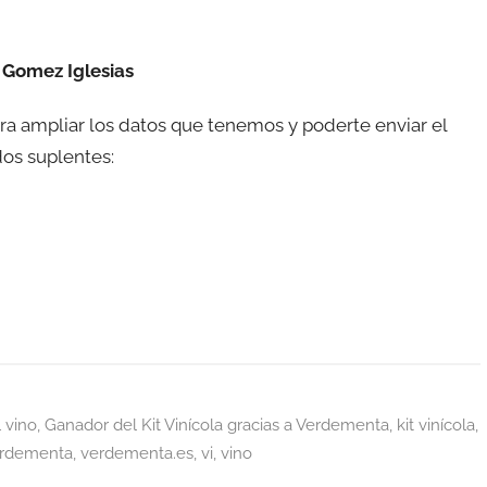
l Gomez Iglesias
ara ampliar los datos que tenemos y poderte enviar el
dos suplentes:
 vino
,
Ganador del Kit Vinícola gracias a Verdementa
,
kit vinícola
,
rdementa
,
verdementa.es
,
vi
,
vino