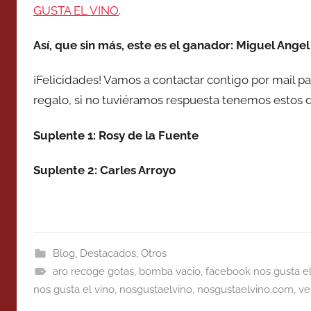
GUSTA EL VINO
.
Así, que sin más, este es el ganador: Miguel Ange
¡Felicidades! Vamos a contactar contigo por mail p
regalo, si no tuviéramos respuesta tenemos estos 
Suplente 1: Rosy de la Fuente
Suplente 2: Carles Arroyo
Blog
,
Destacados
,
Otros
aro recoge gotas
,
bomba vacio
,
facebook nos gusta el
nos gusta el vino
,
nosgustaelvino
,
nosgustaelvino.com
,
ve