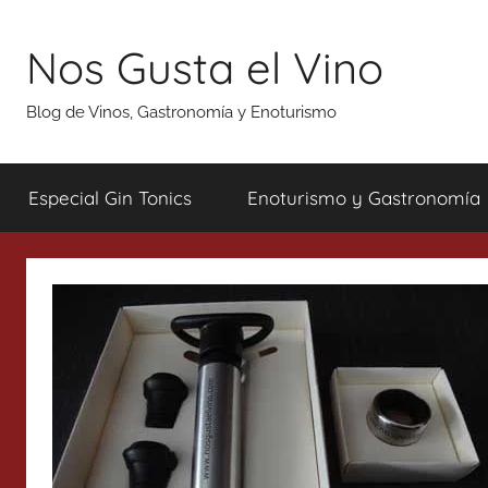
Saltar
al
Nos Gusta el Vino
contenido
Blog de Vinos, Gastronomía y Enoturismo
Especial Gin Tonics
Enoturismo y Gastronomía