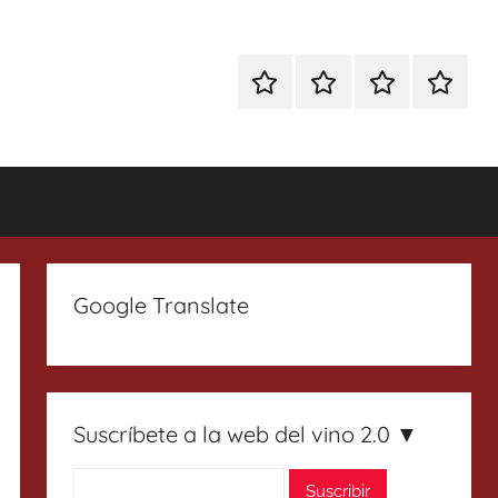
Especial
Enoturismo
Ranking
Contact
Gin
y
Vinos
Tonics
Gastronomía
Google Translate
Suscríbete a la web del vino 2.0 ▼