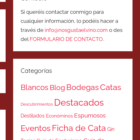
Si queréis contactar conmigo para
cualquier información, lo podéis hacer a
través de
info@nosgustaelvino.com
o des
del
FORMULARIO DE CONTACTO
.
Categorías
Catas
Bodegas
Blancos
Blog
Destacados
Descubrimientos
Espumosos
Destilados
Económinos
Ficha de Cata
Eventos
Gin