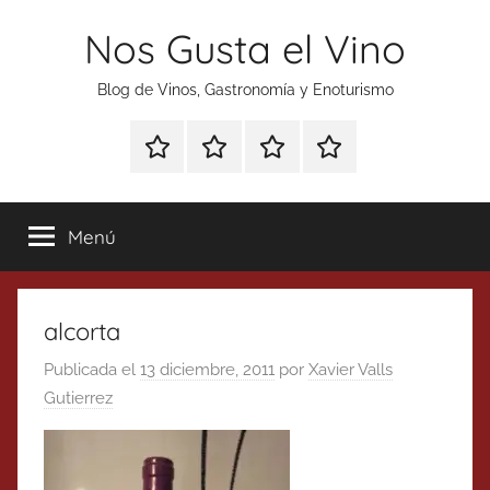
Saltar
Nos Gusta el Vino
al
contenido
Blog de Vinos, Gastronomía y Enoturismo
Especial
Enoturismo
Ranking
Contacto
Gin
y
Vinos
Tonics
Gastronomía
Menú
alcorta
Publicada el
13 diciembre, 2011
por
Xavier Valls
Gutierrez