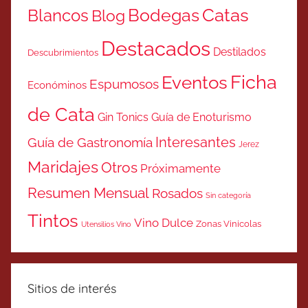
Catas
Bodegas
Blancos
Blog
Destacados
Destilados
Descubrimientos
Ficha
Eventos
Espumosos
Económinos
de Cata
Gin Tonics
Guía de Enoturismo
Interesantes
Guía de Gastronomía
Jerez
Maridajes
Otros
Próximamente
Resumen Mensual
Rosados
Sin categoría
Tintos
Vino Dulce
Zonas Vinicolas
Utensilios Vino
Sitios de interés